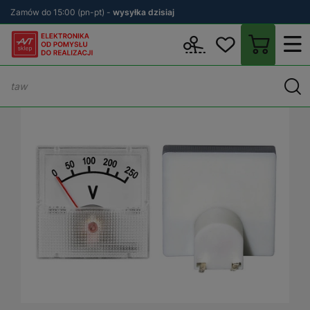
Zamów do 15:00 (pn-pt) -
wysyłka dzisiaj
Wstecz
sklep.avt.pl
Aparatura Pomiarowa
Wskaźniki panelowe