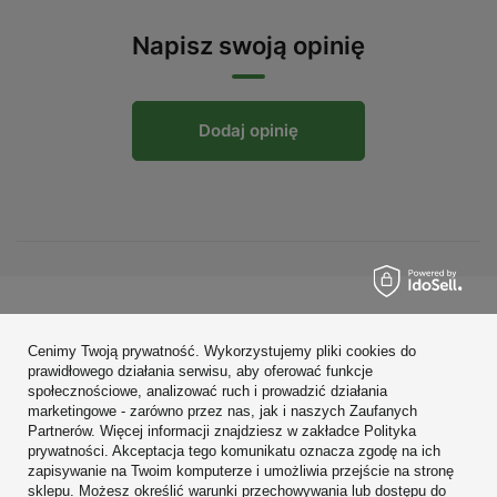
Napisz swoją opinię
Dodaj opinię
Zamówienia
Cenimy Twoją prywatność. Wykorzystujemy pliki cookies do
Konto
prawidłowego działania serwisu, aby oferować funkcje
społecznościowe, analizować ruch i prowadzić działania
Regulaminy
marketingowe - zarówno przez nas, jak i naszych Zaufanych
Partnerów. Więcej informacji znajdziesz w zakładce Polityka
Zobacz również
prywatności. Akceptacja tego komunikatu oznacza zgodę na ich
zapisywanie na Twoim komputerze i umożliwia przejście na stronę
sklepu. Możesz określić warunki przechowywania lub dostępu do