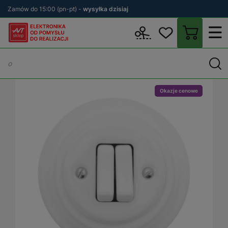
Zamów do 15:00 (pn-pt) -
wysyłka dzisiaj
Wstecz
sklep.avt.pl
Elektryka
Osprzęt elektryczny i instalacyjn
Okazje cenowe