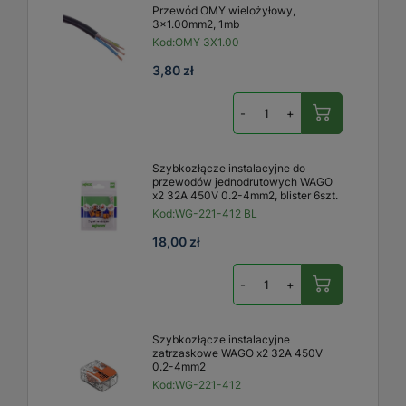
Przewód OMY wielożyłowy,
3x1.00mm2, 1mb
Kod:
OMY 3X1.00
3,80 zł
-
+
Szybkozłącze instalacyjne do
przewodów jednodrutowych WAGO
x2 32A 450V 0.2-4mm2, blister 6szt.
Kod:
WG-221-412 BL
18,00 zł
-
+
Szybkozłącze instalacyjne
zatrzaskowe WAGO x2 32A 450V
0.2-4mm2
Kod:
WG-221-412