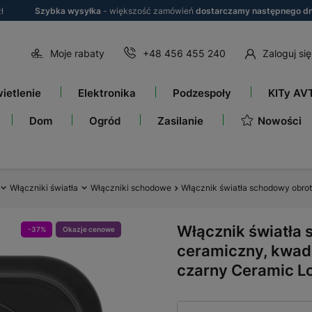
ł
Szybka wysyłka
- większość zamówień
dostarczamy następnego dn
Moje rabaty
+48 456 455 240
Zaloguj się
ietlenie
Elektronika
Podzespoły
KITy AV
Nowości
Dom
Ogród
Zasilanie
Włączniki światła
Włączniki schodowe
Włącznik światła schodowy obro
Włącznik światła
-37%
Okazje cenowe
ceramiczny, kwad
czarny Ceramic Lo