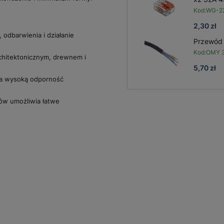
Kod:
WG-2
2,30 zł
 odbarwienia i działanie
Przewód
Kod:
OMY 3
rchitektonicznym, drewnem i
5,70 zł
ia wysoką odporność
ów umożliwia łatwe