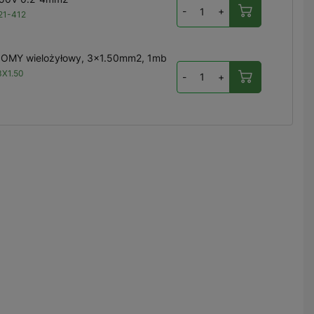
-
+
21-412
 OMY wielożyłowy, 3x1.50mm2, 1mb
X1.50
-
+