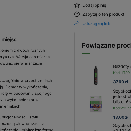
Dodaj opinię
Zapytaj o ten produkt
Udostępnij link
 miejsc
Powiązane prod
leniem z dwóch różnych
orytarza. Wersja ceramiczna
nowując się w aranżacje
Bezdotyk
Kod:
HT89
szczególnie w przestrzeniach
37,90 zł
cją. Elementy wykończenia,
Szybkozł
wą rolę w budowaniu spójnego
jednodr
dnym wykonaniem oraz
blister 6s
amiennikach.
Kod:
WG-22
kcjonalności i stylu.
18,00 zł
owoczesnych wnętrzach z
Szybkozł
ończenie i minimalizm formy.
x2 32A 