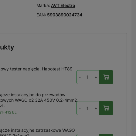
Marka:
AVT Electro
EAN:
5903890024734
ukty
owy tester napięcia, Habotest HT89
-
+
ącze instalacyjne do przewodów
utowych WAGO x2 32A 450V 0.2-4mm2,
zt.
-
+
1-412 BL
ącze instalacyjne zatrzaskowe WAGO
450V 0.2-4mm2