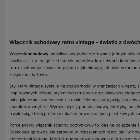
Włącznik schodowy retro vintage – światło z dwóch
Włącznik schodowy
umożliwia wygodne sterowanie jednym oświet
lokalizacji – np. na górze i na dole schodów lub z dwóch końców k
retro zachowuje klasyczne piękno stylu vintage, idealnie wkompo
klasyczne i loftowe.
Styl retro vintage zyskuje na popularności w aranżacjach wnętrz, 
inspirowanych loftem, stylem industrialnym oraz klasyczną elegan
takie jak ceramiczne włączniki i ramki ścienne, odgrywają kluczo
charakteru wnętrza. Wyróżniają się ponadczasową estetyką, soli
trwałością, której próżno szukać w nowoczesnych plastikowych z
Porcelanowy włącznik ścienny podtynkowy to idealne połączenie fun
Doskonale sprawdzi się zarówno w mieszkaniach retro, jak i w n
elementami vintage. Montaż podtynkowy zapewnia estetyczne wyk