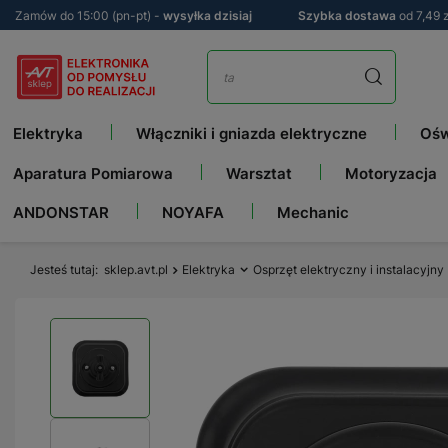
Zamów do 15:00 (pn-pt) -
wysyłka dzisiaj
Szybka dostawa
od 7,49 z
Elektryka
Włączniki i gniazda elektryczne
Ośw
Aparatura Pomiarowa
Warsztat
Motoryzacja
ANDONSTAR
NOYAFA
Mechanic
Jesteś tutaj
sklep.avt.pl
Elektryka
Osprzęt elektryczny i instalacyjny