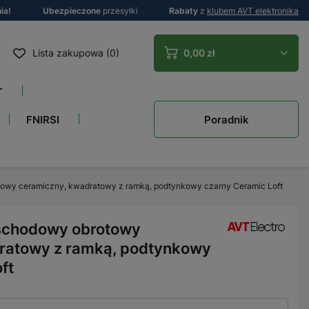
ia!
Ubezpieczone
przesyłki
Rabaty
z
klubem AVT elektronika
Lista zakupowa (0)
0,00 zł
T
Poradnik
FNIRSI
towy ceramiczny, kwadratowy z ramką, podtynkowy czarny Ceramic Loft
 schodowy obrotowy
ratowy z ramką, podtynkowy
ft