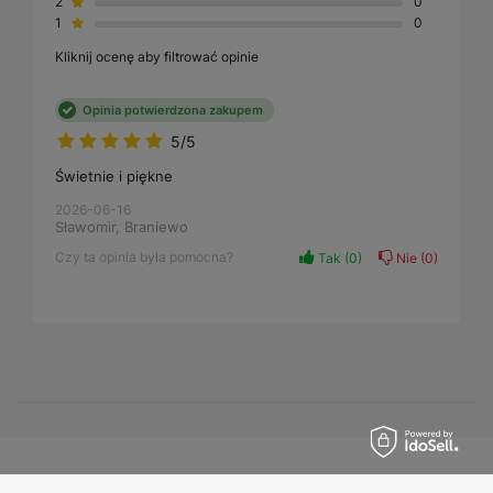
2
0
1
0
Kliknij ocenę aby filtrować opinie
Opinia potwierdzona zakupem
5/5
Świetnie i piękne
2026-06-16
Sławomir, Braniewo
Czy ta opinia była pomocna?
Tak
0
Nie
0
Zamówienia