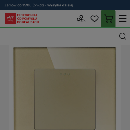
Zamów do 15:00 (pn-pt) -
wysyłka dzisiaj
Wstecz
sklep.avt.pl
Elektryka
Osprzęt elektryczny i instalacyjn