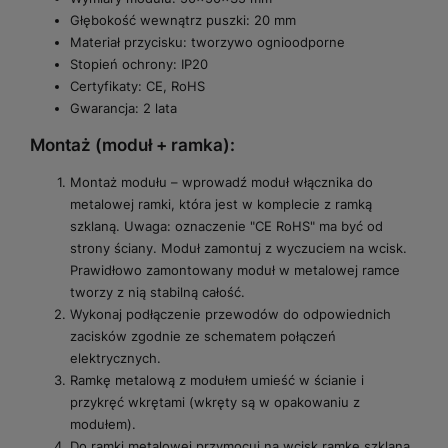
Głębokość wewnątrz puszki: 20 mm
Materiał przycisku: tworzywo ognioodporne
Stopień ochrony: IP20
Certyfikaty: CE, RoHS
Gwarancja: 2 lata
Montaż (moduł + ramka):
Montaż modułu – wprowadź moduł włącznika do
metalowej ramki, która jest w komplecie z ramką
szklaną. Uwaga: oznaczenie "CE RoHS" ma być od
strony ściany. Moduł zamontuj z wyczuciem na wcisk.
Prawidłowo zamontowany moduł w metalowej ramce
tworzy z nią stabilną całość.
Wykonaj podłączenie przewodów do odpowiednich
zacisków zgodnie ze schematem połączeń
elektrycznych.
Ramkę metalową z modułem umieść w ścianie i
przykręć wkrętami (wkręty są w opakowaniu z
modułem).
Do ramki metalowej przymocuj na wcisk ramkę szklaną.