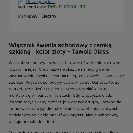
Udostępnij link
Kod handlowy:
TWG-P-002GL KPL
Marka:
AVT Electro
Włącznik światła schodowy z ramką
szklaną - kolor złoty - Tawoia Glass
Włącznik schodowy pozwala sterować oświetleniem z dwóch
różnych miejsc. Choć nazwa wskazuje na jego główne
zastosowanie, czyli na schodach, jego możliwości są znacznie
szersze. Włącznik schodowy działa w parze. Oznacza to, że
potrzebujesz dwóch takich samych włączników, które
montuje się w różnych miejscach. Gdy włączysz światło
jednym przyciskiem, możesz je wyłączyć drugim, i odwrotnie.
To pozwala na wygodne sterowanie oświetleniem z dwóch
oddalonych od siebie punktów (korytarz, klatka schodowa,
pokoje przechodnie itp.)
Trzy małe kropeczki na górze włącznika przypominają diody