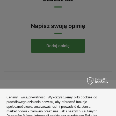
Napisz swoją opinię
Dodaj opinię
Zamówienia
Cenimy Twoją prywatność. Wykorzystujemy pliki cookies do
Konto
prawidłowego działania serwisu, aby oferować funkcje
społecznościowe, analizować ruch i prowadzić działania
Regulaminy
marketingowe - zarówno przez nas, jak i naszych Zaufanych
Partnerów. Więcej informacji znajdziesz w zakładce Polityka