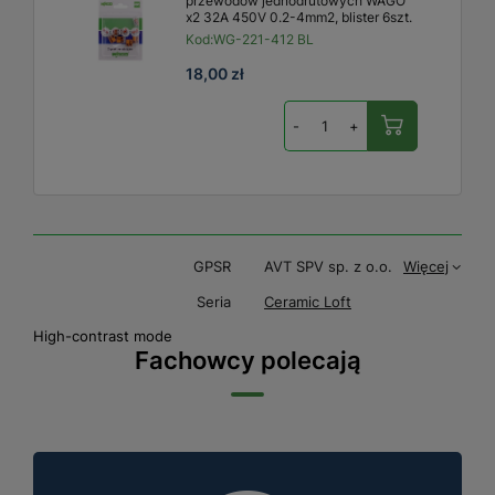
przewodów jednodrutowych WAGO
x2 32A 450V 0.2-4mm2, blister 6szt.
Kod:
WG-221-412 BL
18,00 zł
-
+
GPSR
AVT SPV sp. z o.o.
Więcej
Seria
Ceramic Loft
High-contrast mode
Fachowcy polecają