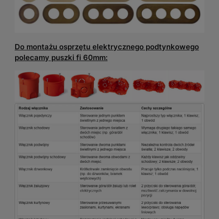
Do montażu osprzętu elektrycznego podtynkowego
polecamy puszki fi 60mm: