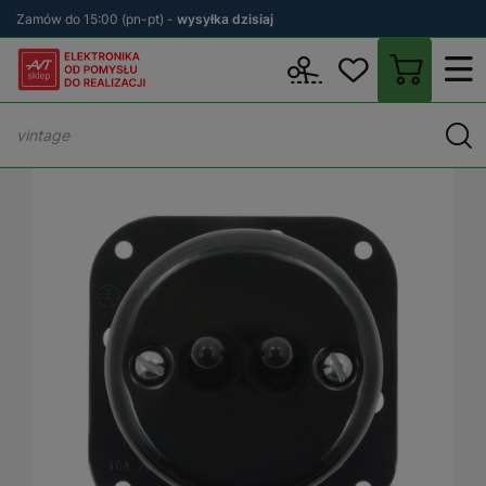
Zamów do 15:00 (pn-pt) -
wysyłka dzisiaj
Wstecz
sklep.avt.pl
Elektryka
Osprzęt elektryczny i instalacyjn