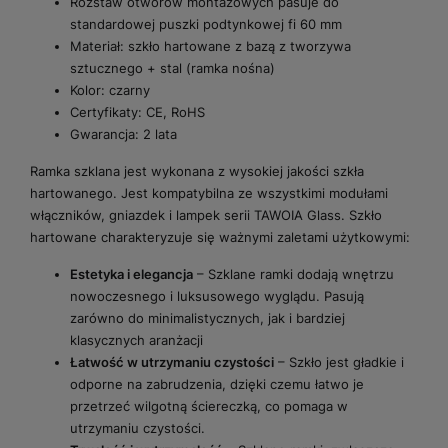
Rozstaw otworów montażowych pasuje do
standardowej puszki podtynkowej fi 60 mm
Materiał: szkło hartowane z bazą z tworzywa
sztucznego + stal (ramka nośna)
Kolor: czarny
Certyfikaty: CE, RoHS
Gwarancja: 2 lata
Ramka szklana jest wykonana z wysokiej jakości szkła
hartowanego. Jest kompatybilna ze wszystkimi modułami
włączników, gniazdek i lampek serii TAWOIA Glass. Szkło
hartowane charakteryzuje się ważnymi zaletami użytkowymi:
Estetyka i elegancja
– Szklane ramki dodają wnętrzu
nowoczesnego i luksusowego wyglądu. Pasują
zarówno do minimalistycznych, jak i bardziej
klasycznych aranżacji
Łatwość w utrzymaniu czystości
– Szkło jest gładkie i
odporne na zabrudzenia, dzięki czemu łatwo je
przetrzeć wilgotną ściereczką, co pomaga w
utrzymaniu czystości.