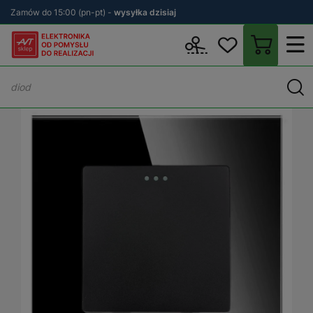
Zamów do 15:00 (pn-pt) -
wysyłka dzisiaj
Wstecz
sklep.avt.pl
Elektryka
Osprzęt elektryczny i instalacyjn