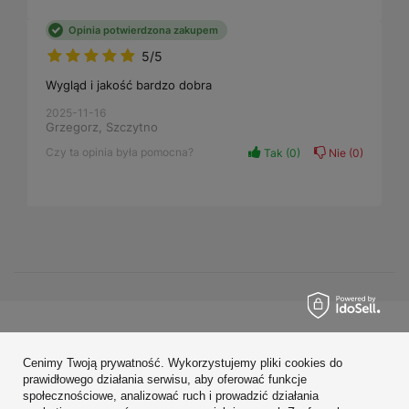
Opinia potwierdzona zakupem
5/5
Wygląd i jakość bardzo dobra
2025-11-16
Grzegorz, Szczytno
Czy ta opinia była pomocna?
Tak
0
Nie
0
Zamówienia
Cenimy Twoją prywatność. Wykorzystujemy pliki cookies do
Konto
prawidłowego działania serwisu, aby oferować funkcje
społecznościowe, analizować ruch i prowadzić działania