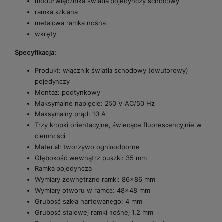
moduł włącznika światła pojedynczy schodowy
ramka szklana
metalowa ramka nośna
wkręty
Specyfikacja:
Produkt: włącznik światła schodowy (dwutorowy)
pojedynczy
Montaż: podtynkowy
Maksymalne napięcie: 250 V AC/50 Hz
Maksymalny prąd: 10 A
Trzy kropki orientacyjne, świecące fluorescencyjnie w
ciemności
Materiał: tworzywo ognioodporne
Głębokość wewnątrz puszki: 35 mm
Ramka pojedyncza
Wymiary zewnętrzne ramki: 86x86 mm
Wymiary otworu w ramce: 48x48 mm
Grubość szkła hartowanego: 4 mm
Grubość stalowej ramki nośnej 1,2 mm