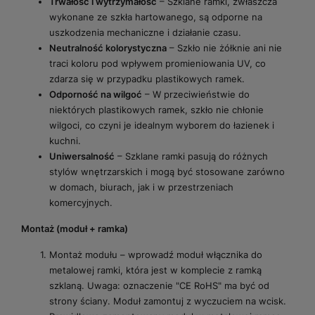
Trwałość i wytrzymałość
– Szklane ramki, zwłaszcza
wykonane ze szkła hartowanego, są odporne na
uszkodzenia mechaniczne i działanie czasu.
Neutralność kolorystyczna
– Szkło nie żółknie ani nie
traci koloru pod wpływem promieniowania UV, co
zdarza się w przypadku plastikowych ramek.
Odporność na wilgoć
– W przeciwieństwie do
niektórych plastikowych ramek, szkło nie chłonie
wilgoci, co czyni je idealnym wyborem do łazienek i
kuchni.
Uniwersalność
– Szklane ramki pasują do różnych
stylów wnętrzarskich i mogą być stosowane zarówno
w domach, biurach, jak i w przestrzeniach
komercyjnych.
Montaż (moduł + ramka)
Montaż modułu – wprowadź moduł włącznika do
metalowej ramki, która jest w komplecie z ramką
szklaną. Uwaga: oznaczenie "CE RoHS" ma być od
strony ściany. Moduł zamontuj z wyczuciem na wcisk.