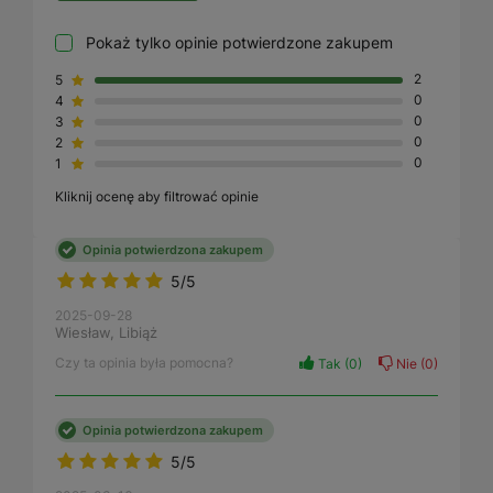
Pokaż tylko opinie potwierdzone zakupem
5
2
4
0
3
0
2
0
1
0
Kliknij ocenę aby filtrować opinie
Opinia potwierdzona zakupem
5/5
2025-09-28
Wiesław, Libiąż
Czy ta opinia była pomocna?
Tak
0
Nie
0
Opinia potwierdzona zakupem
5/5