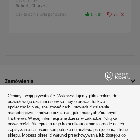
2025-03-16
Robert, Chorzele
Czy ta opinia była pomocna?
Tak
0
Nie
0
Zamówienia
Konto
Cenimy Twoją prywatność. Wykorzystujemy pliki cookies do
prawidłowego działania serwisu, aby oferować funkcje
Regulaminy
społecznościowe, analizować ruch i prowadzić działania
marketingowe - zarówno przez nas, jak i naszych Zaufanych
Zobacz również
Partnerów. Więcej informacji znajdziesz w zakładce Polityka
prywatności. Akceptacja tego komunikatu oznacza zgodę na ich
W sklepie prezentujemy ceny brutto (z VAT).
zapisywanie na Twoim komputerze i umożliwia przejście na stronę
sklepu. Możesz określić warunki przechowywania lub dostępu do