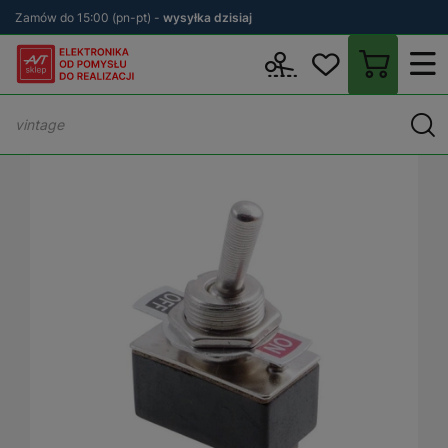
Zamów do 15:00 (pn-pt) -
wysyłka dzisiaj
Wstecz
sklep.avt.pl
Elektronika
Przełączniki
Przełączniki dź