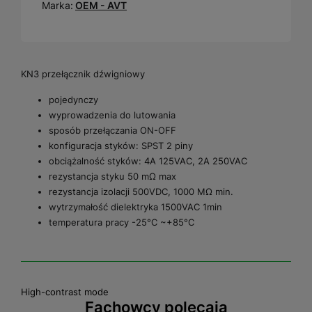
Marka:
OEM - AVT
KN3 przełącznik dźwigniowy
pojedynczy
wyprowadzenia do lutowania
sposób przełączania ON-OFF
konfiguracja styków: SPST 2 piny
obciążalność styków: 4A 125VAC, 2A 250VAC
rezystancja styku 50 mΩ max
rezystancja izolacji 500VDC, 1000 MΩ min.
wytrzymałość dielektryka 1500VAC 1min
temperatura pracy -25°C ~+85°C
High-contrast mode
Fachowcy polecają