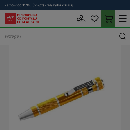
Zamów do 15:00 (pn-pt) -
wysyłka dzisiaj
Wstecz
sklep.avt.pl
Warsztat
Narzędzia ręczne
Wkrętaki
W