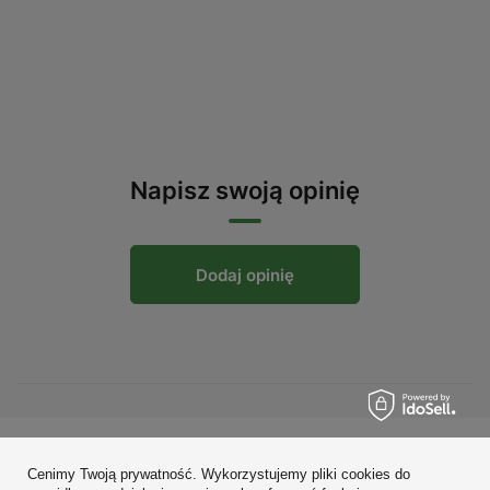
Napisz swoją opinię
Dodaj opinię
Zamówienia
Cenimy Twoją prywatność. Wykorzystujemy pliki cookies do