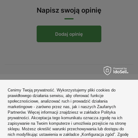
Napisz swoją opinię
Dodaj opinię
Zamówienia
Cenimy Twoją prywatność. Wykorzystujemy pliki cookies do
prawidłowego działania serwisu, aby oferować funkcje
Konto
społecznościowe, analizować ruch i prowadzić działania
marketingowe - zarówno przez nas, jak i naszych Zaufanych
Regulaminy
Partnerów. Więcej informacji znajdziesz w zakładce Polityka
prywatności. Akceptacja tego komunikatu oznacza zgodę na ich
Zobacz również
zapisywanie na Twoim komputerze i umożliwia przejście na stronę
sklepu. Możesz określić warunki przechowywania lub dostępu do
nich modyfikując ustawienia w zakładce „Konfiguracja zgód”. Zgodę
W sklepie prezentujemy ceny brutto (z VAT).