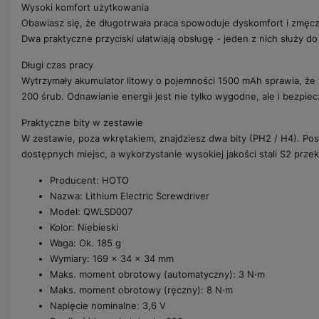
Wysoki komfort użytkowania
Obawiasz się, że długotrwała praca spowoduje dyskomfort i zmęcz
Dwa praktyczne przyciski ułatwiają obsługę - jeden z nich służy do
Długi czas pracy
Wytrzymały akumulator litowy o pojemności 1500 mAh sprawia, że w
200 śrub. Odnawianie energii jest nie tylko wygodne, ale i bezp
Praktyczne bity w zestawie
W zestawie, poza wkrętakiem, znajdziesz dwa bity (PH2 / H4). Po
dostępnych miejsc, a wykorzystanie wysokiej jakości stali S2 prze
Producent: HOTO
Nazwa: Lithium Electric Screwdriver
Model: QWLSD007
Kolor: Niebieski
Waga: Ok. 185 g
Wymiary: 169 x 34 x 34 mm
Maks. moment obrotowy (automatyczny): 3 N⋅m
Maks. moment obrotowy (ręczny): 8 N⋅m
Napięcie nominalne: 3,6 V