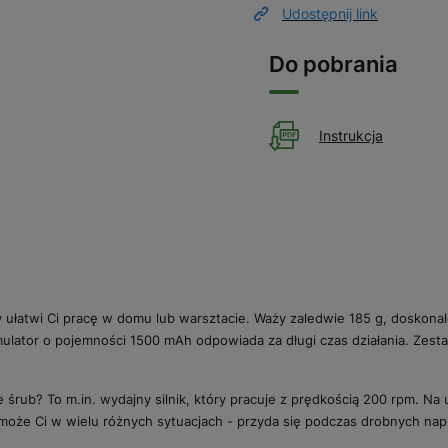
Udostępnij link
Do pobrania
Instrukcja
 ułatwi Ci pracę w domu lub warsztacie. Waży zaledwie 185 g, doskona
ulator o pojemności 1500 mAh odpowiada za długi czas działania. Zesta
śrub? To m.in. wydajny silnik, który pracuje z prędkością 200 rpm. Na u
że Ci w wielu różnych sytuacjach - przyda się podczas drobnych napr