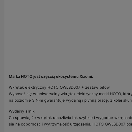
Marka HOTO jest częścią ekosystemu Xiaomi.
Wkrętak elektryczny HOTO QWLSD007 + zestaw bitów
Wyposaż się w uniwersalny wkrętak elektryczny marki HOTO, który
na poziomie 3 N⋅m gwarantuje wydajną i płynną pracę, z kolei akum
Wydajny silnik
Co sprawia, że wkrętak umożliwia tak szybkie i wygodne wkręcanie 
się na odporność i wytrzymałość urządzenia. HOTO QWLSD007 pomo