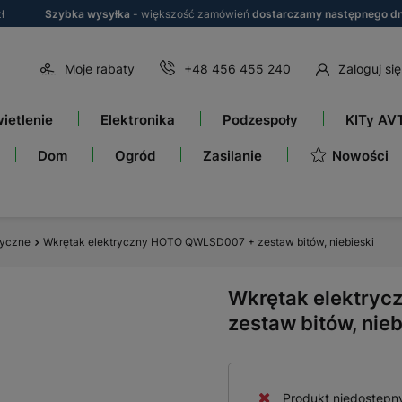
ł
Szybka wysyłka
- większość zamówień
dostarczamy następnego dn
Moje rabaty
+48 456 455 240
Zaloguj się
ietlenie
Elektronika
Podzespoły
KITy AV
Nowości
Dom
Ogród
Zasilanie
ryczne
Wkrętak elektryczny HOTO QWLSD007 + zestaw bitów, niebieski
Wkrętak elektry
zestaw bitów, nieb
Produkt niedostępn