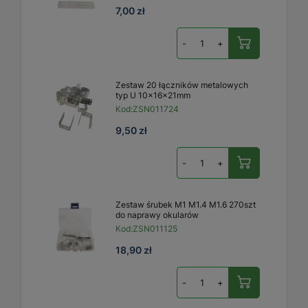
7,00 zł
-
+
Zestaw 20 łączników metalowych
typ U 10x16x21mm
Kod:
ZSN011724
9,50 zł
-
+
Zestaw śrubek M1 M1.4 M1.6 270szt
do naprawy okularów
Kod:
ZSN011125
18,90 zł
-
+