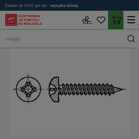
Zamów do 15:00 (pn-pt) -
wysyłka dzisiaj
Wstecz
sklep.avt.pl
Warsztat
Elementy montażowe
Wkręty