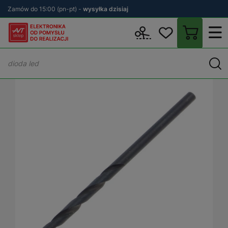
Zamów do 15:00 (pn-pt) -
wysyłka dzisiaj
Wstecz
sklep.avt.pl
Warsztat
Elektronarzędzia
Wiertła
Wier