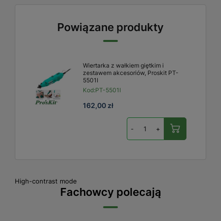
Powiązane produkty
Wiertarka z wałkiem giętkim i
zestawem akcesoriów, Proskit PT-
5501I
Kod:
PT-5501I
162,00 zł
-
+
High-contrast mode
Fachowcy polecają