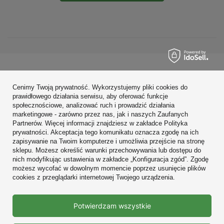
Zamówienia
Cenimy Twoją prywatność. Wykorzystujemy pliki cookies do
Konto
prawidłowego działania serwisu, aby oferować funkcje
społecznościowe, analizować ruch i prowadzić działania
Regulaminy
marketingowe - zarówno przez nas, jak i naszych Zaufanych
Partnerów. Więcej informacji znajdziesz w zakładce Polityka
Zobacz również
prywatności. Akceptacja tego komunikatu oznacza zgodę na ich
zapisywanie na Twoim komputerze i umożliwia przejście na stronę
sklepu. Możesz określić warunki przechowywania lub dostępu do
W sklepie prezentujemy ceny brutto (z VAT).
nich modyfikując ustawienia w zakładce „Konfiguracja zgód”. Zgodę
możesz wycofać w dowolnym momencie poprzez usunięcie plików
cookies z przeglądarki internetowej Twojego urządzenia.
Prawdziwe
Potwierdzam wszystkie
opinie klientów
4.9
/ 5.0