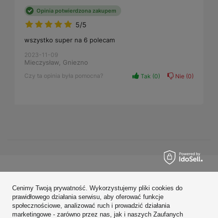
Opinia potwierdzona zakupem
5/5
wszystko super na 6 polecam
2023-11-09
Mieczysław, Gniezno
Czy ta opinia była pomocna?
Tak
0
Nie
0
Zamówienia
Cenimy Twoją prywatność. Wykorzystujemy pliki cookies do
Konto
prawidłowego działania serwisu, aby oferować funkcje
społecznościowe, analizować ruch i prowadzić działania
Regulaminy
marketingowe - zarówno przez nas, jak i naszych Zaufanych