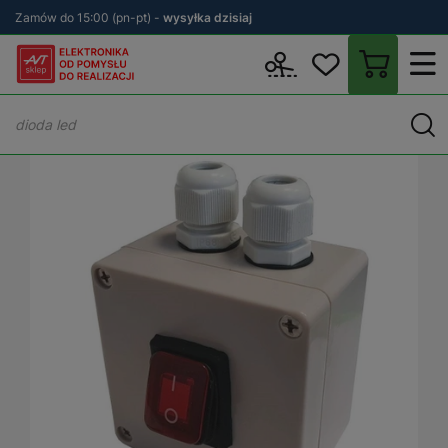
Zamów do 15:00 (pn-pt) -
wysyłka dzisiaj
Wstecz
sklep.avt.pl
Elektronika
Automatyka
Przyciski stero