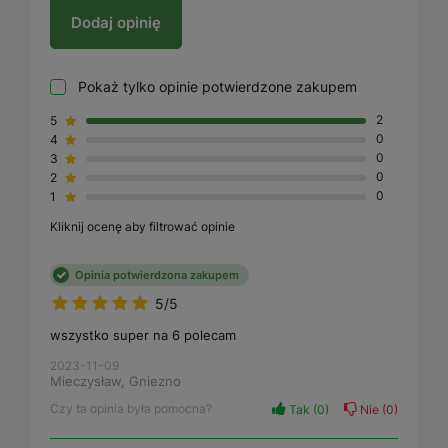
Dodaj opinię
Pokaż tylko opinie potwierdzone zakupem
5
2
4
0
3
0
2
0
1
0
Kliknij ocenę aby filtrować opinie
Opinia potwierdzona zakupem
5/5
wszystko super na 6 polecam
2023-11-09
Mieczysław, Gniezno
Czy ta opinia była pomocna?
Tak
0
Nie
0