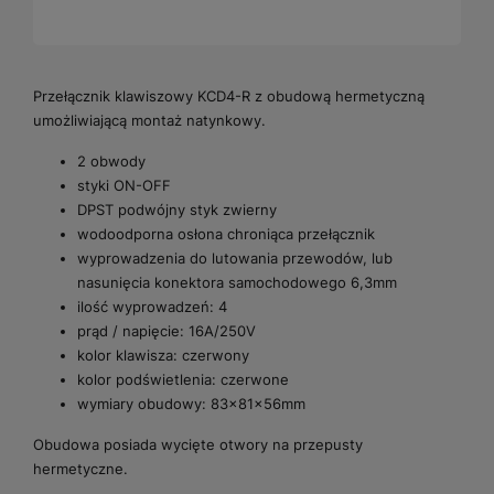
Przełącznik klawiszowy KCD4-R z obudową hermetyczną
umożliwiającą montaż natynkowy.
2 obwody
styki ON-OFF
DPST podwójny styk zwierny
wodoodporna osłona chroniąca przełącznik
wyprowadzenia do lutowania przewodów, lub
nasunięcia konektora samochodowego 6,3mm
ilość wyprowadzeń: 4
prąd / napięcie: 16A/250V
kolor klawisza: czerwony
kolor podświetlenia: czerwone
wymiary obudowy: 83x81x56mm
Obudowa posiada wycięte otwory na przepusty
hermetyczne.