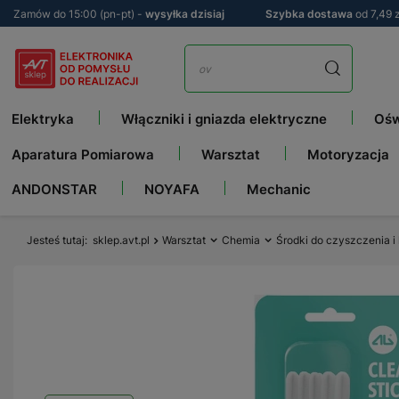
Zamów do 15:00 (pn-pt) -
wysyłka dzisiaj
Szybka dostawa
od 7,49 z
Elektryka
Włączniki i gniazda elektryczne
Ośw
Aparatura Pomiarowa
Warsztat
Motoryzacja
ANDONSTAR
NOYAFA
Mechanic
Jesteś tutaj
sklep.avt.pl
Warsztat
Chemia
Środki do czyszczenia i