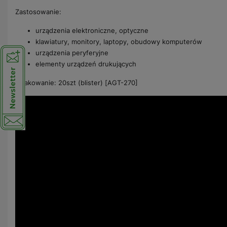
Zastosowanie:
urządzenia elektroniczne, optyczne
klawiatury, monitory, laptopy, obudowy komputerów
urządzenia peryferyjne
elementy urządzeń drukujących
Opakowanie: 20szt (blister) [AGT-270]