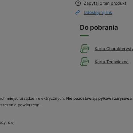
Zapytaj o ten produkt
Udostępnij link
Do pobrania
Karta Charakteryst
Karta Techniczna
ych miejsc urządzeń elektrycznych.
Nie pozostawiają pyłków i zarysowa
yszczenie powierzchni.
dy, olej