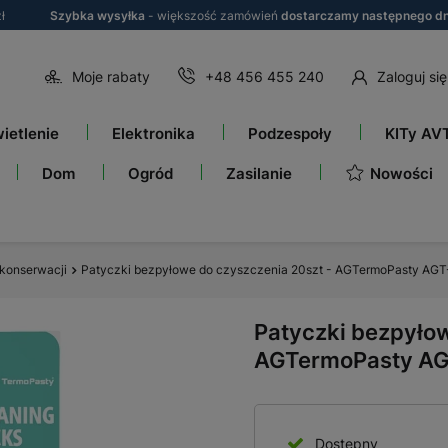
ł
Szybka wysyłka
- większość zamówień
dostarczamy następnego dn
Moje rabaty
+48 456 455 240
Zaloguj się
ietlenie
Elektronika
Podzespoły
KITy AV
Nowości
Dom
Ogród
Zasilanie
 konserwacji
Patyczki bezpyłowe do czyszczenia 20szt - AGTermoPasty AG
Patyczki bezpyłow
AGTermoPasty A
Dostępny