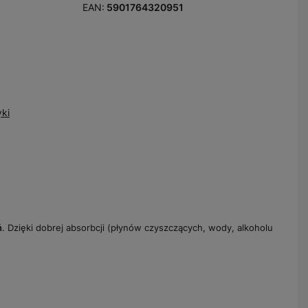
EAN:
5901764320951
yki
ń
. Dzięki dobrej absorbcji (płynów czyszczących, wody, alkoholu