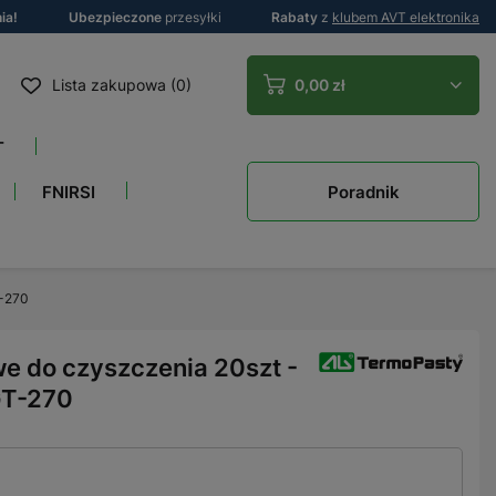
ia!
Ubezpieczone
przesyłki
Rabaty
z
klubem AVT elektronika
Lista zakupowa (0)
0,00 zł
T
Poradnik
FNIRSI
T-270
e do czyszczenia 20szt -
GT-270