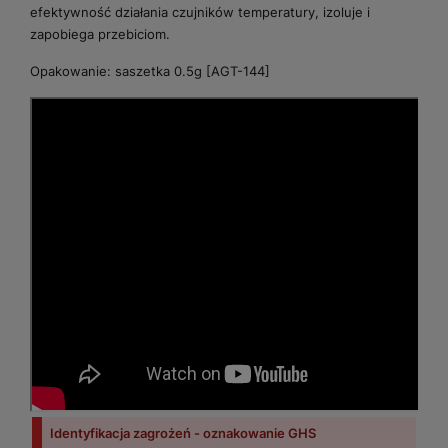
efektywność działania czujników temperatury, izoluje i
zapobiega przebiciom.
Opakowanie: saszetka 0.5g [AGT-144]
Identyfikacja zagrożeń - oznakowanie GHS