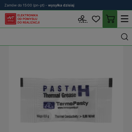
Zamów do 15:00 (pn-pt) -
wysyłka dzisiaj
Wstecz
sklep.avt.pl
Elektronika
Chłodzenie
Pasty termoprz