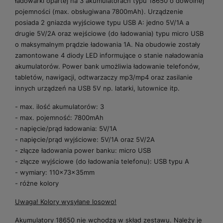
ładowarki opartej na 3 akumulatorach typu 18650 o dowolnej
pojemności (max. obsługiwana 7800mAh). Urządzenie
posiada 2 gniazda wyjściowe typu USB A: jedno 5V/1A a
drugie 5V/2A oraz wejściowe (do ładowania) typu micro USB
o maksymalnym prądzie ładowania 1A. Na obudowie zostały
zamontowane 4 diody LED informujące o stanie naładowania
akumulatorów. Power bank umożliwia ładowanie telefonów,
tabletów, nawigacji, odtwarzaczy mp3/mp4 oraz zasilanie
innych urządzeń na USB 5V np. latarki, lutownice itp.
- max. ilość akumulatorów: 3
- max. pojemność: 7800mAh
- napięcie/prąd ładowania: 5V/1A
- napięcie/prąd wyjściowe: 5V/1A oraz 5V/2A
- złącze ładowania power banku: micro USB
- złącze wyjściowe (do ładowania telefonu): USB typu A
- wymiary: 110x73x35mm
- różne kolory
Uwaga! Kolory wysyłane losowo!
Akumulatory 18650 nie wchodzą w skład zestawu. Należy je