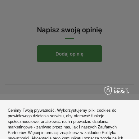
Napisz swoją opinię
Dodaj opinię
Zamówienia
Cenimy Twoją prywatność. Wykorzystujemy pliki cookies do
prawidłowego działania serwisu, aby oferować funkcje
Konto
społecznościowe, analizować ruch i prowadzić działania
marketingowe - zarówno przez nas, jak i naszych Zaufanych
Regulaminy
Partnerów. Więcej informacji znajdziesz w zakładce Polityka
prywatności. Akceptacja tego komunikatu oznacza zgodę na ich