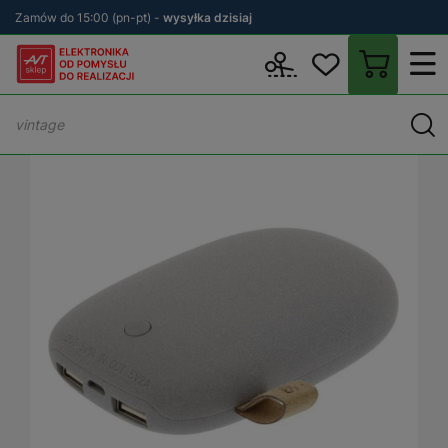
Zamów do 15:00 (pn-pt) -
wysyłka dzisiaj
Wstecz
sklep.avt.pl
Elektronika
Obudowy
Obudowy do powe