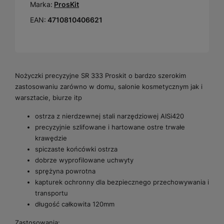
Marka:
ProsKit
EAN:
4710810406621
Nożyczki precyzyjne SR 333 Proskit o bardzo szerokim
zastosowaniu zarówno w domu, salonie kosmetycznym jak i
warsztacie, biurze itp
ostrza z nierdzewnej stali narzędziowej AISi420
precyzyjnie szlifowane i hartowane ostre trwałe
krawędzie
spiczaste końcówki ostrza
dobrze wyprofilowane uchwyty
sprężyna powrotna
kapturek ochronny dla bezpiecznego przechowywania i
transportu
długość całkowita 120mm
Zastosowania: