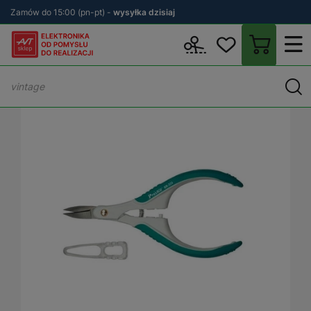
Zamów do 15:00 (pn-pt) -
wysyłka dzisiaj
Wstecz
sklep.avt.pl
Warsztat
Narzędzia ręczne
Nożyce
No