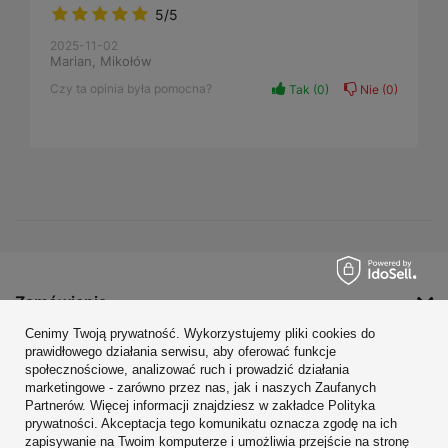
5/5
2025-11-02
Marian, Mikołów
Czy ta opinia była pomocna?
Tak
0
Nie
0
Zamówienia
Cenimy Twoją prywatność. Wykorzystujemy pliki cookies do
Konto
prawidłowego działania serwisu, aby oferować funkcje
społecznościowe, analizować ruch i prowadzić działania
Regulaminy
marketingowe - zarówno przez nas, jak i naszych Zaufanych
Zobacz również
Partnerów. Więcej informacji znajdziesz w zakładce Polityka
prywatności. Akceptacja tego komunikatu oznacza zgodę na ich
zapisywanie na Twoim komputerze i umożliwia przejście na stronę