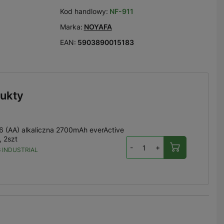
Kod handlowy:
NF-911
Marka:
NOYAFA
EAN:
5903890015183
ukty
R6 (AA) alkaliczna 2700mAh everActive
, 2szt
-
+
 INDUSTRIAL