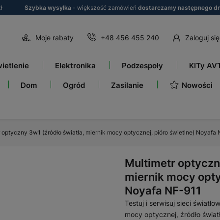
ł
Szybka wysyłka
- większość zamówień
dostarczamy następnego dn
Moje rabaty
+48 456 455 240
Zaloguj się
ietlenie
Elektronika
Podzespoły
KITy AV
Nowości
Dom
Ogród
Zasilanie
 optyczny 3w1 (źródło światła, miernik mocy optycznej, pióro świetlne) Noyafa
Multimetr optyczn
miernik mocy opty
Noyafa NF-911
Testuj i serwisuj sieci świa
mocy optycznej, źródło świat