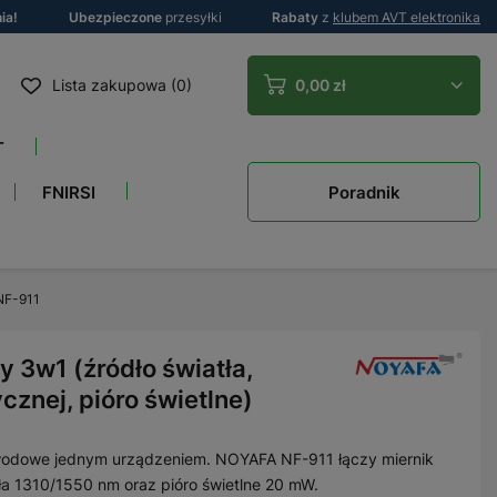
ia!
Ubezpieczone
przesyłki
Rabaty
z
klubem AVT elektronika
Lista zakupowa (0)
0,00 zł
T
Poradnik
FNIRSI
 NF-911
y 3w1 (źródło światła,
cznej, pióro świetlne)
tłowodowe jednym urządzeniem. NOYAFA NF-911 łączy miernik
ła 1310/1550 nm oraz pióro świetlne 20 mW.