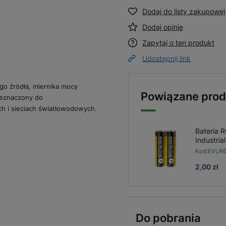
Dodaj do listy zakupowej
Dodaj opinię
Zapytaj o ten produkt
Udostępnij link
go źródła, miernika mocy
Powiązane prod
rzeznaczony do
h i sieciach światłowodowych.
Bateria 
Industrial
Kod:
EVLR6
2,00 zł
Do pobrania