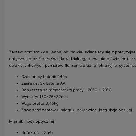
Zestaw pomiarowy w jednej obudowie, składający się z precyzyjne
optycznej oraz źródła światła widzialnego (tzw. pióro świetlne) p
dwukierunkowych pomiarów tłumienia oraz reflektancji w systemac
Czas pracy baterii: 240h
Zasilanie: 3x bateria AA
Dopuszczalna temperatura pracy: -20°C ÷ 70°C
Wymiary: 160x75x32mm
Waga brutto:0,45kg
Zawartość zestawu: miernik, pokrowiec, instrukcja obsługi
Miernik mocy optycznej
Detektor: InGaAs