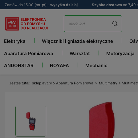
Zamów do 15:00 (pn-pt) -
wysyłka dzisiaj
Szybka dostawa
od 7,49 z
Elektryka
Włączniki i gniazda elektryczne
Ośw
Aparatura Pomiarowa
Warsztat
Motoryzacja
ANDONSTAR
NOYAFA
Mechanic
Jesteś tutaj
sklep.avt.pl
Aparatura Pomiarowa
Multimetry
Multimetr