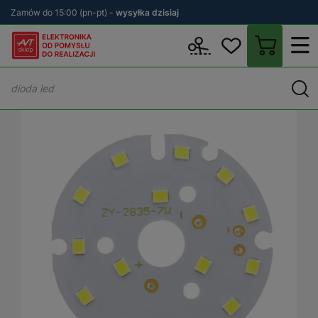
Zamów do 15:00 (pn-pt) -
wysyłka dzisiaj
Wstecz
sklep.avt.pl
Elektronika
Moduły elektroniczne
Moduł