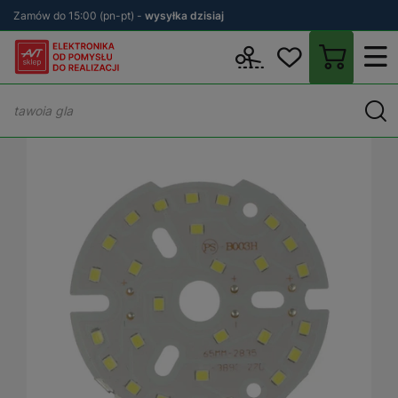
Zamów do 15:00 (pn-pt) -
wysyłka dzisiaj
Wstecz
sklep.avt.pl
Elektronika
Moduły elektroniczne
Moduł