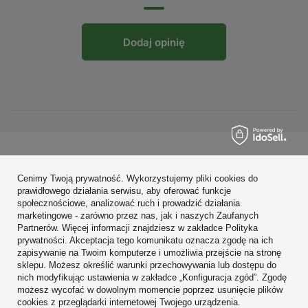
Dodaj opinię
Zamówienia
Cenimy Twoją prywatność. Wykorzystujemy pliki cookies do
Konto
prawidłowego działania serwisu, aby oferować funkcje
społecznościowe, analizować ruch i prowadzić działania
Regulaminy
marketingowe - zarówno przez nas, jak i naszych Zaufanych
Partnerów. Więcej informacji znajdziesz w zakładce Polityka
Zobacz również
prywatności. Akceptacja tego komunikatu oznacza zgodę na ich
zapisywanie na Twoim komputerze i umożliwia przejście na stronę
sklepu. Możesz określić warunki przechowywania lub dostępu do
W sklepie prezentujemy ceny brutto (z VAT).
nich modyfikując ustawienia w zakładce „Konfiguracja zgód”. Zgodę
możesz wycofać w dowolnym momencie poprzez usunięcie plików
cookies z przeglądarki internetowej Twojego urządzenia.