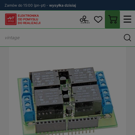
Zamów do 15:00 (pn-pt) -
wysyłka dzisiaj
Wstecz
sklep.avt.pl
KITy AVT
Zestawy DIY
Zasilanie i ładowa