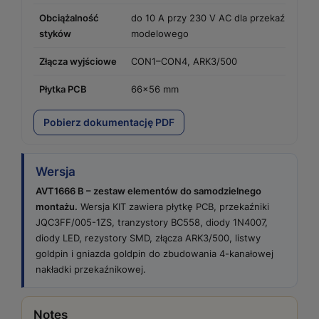
Obciążalność
do 10 A przy 230 V AC dla przekaźników 
styków
modelowego
Złącza wyjściowe
CON1–CON4, ARK3/500
Płytka PCB
66×56 mm
Pobierz dokumentację PDF
Wersja
AVT1666 B – zestaw elementów do samodzielnego
montażu.
Wersja KIT zawiera płytkę PCB, przekaźniki
JQC3FF/005-1ZS, tranzystory BC558, diody 1N4007,
diody LED, rezystory SMD, złącza ARK3/500, listwy
goldpin i gniazda goldpin do zbudowania 4-kanałowej
nakładki przekaźnikowej.
Notes