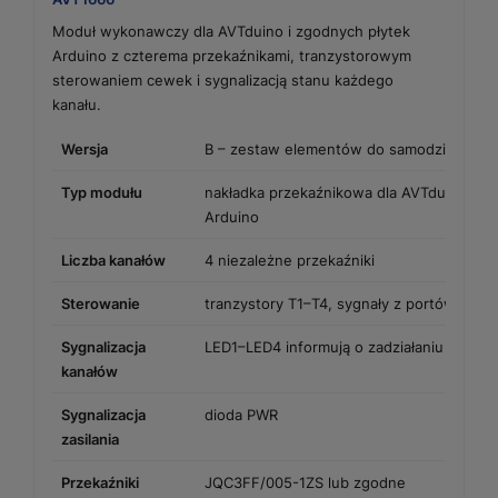
Moduł wykonawczy dla AVTduino i zgodnych płytek
Arduino z czterema przekaźnikami, tranzystorowym
sterowaniem cewek i sygnalizacją stanu każdego
kanału.
Wersja
B – zestaw elementów do samodzielnego
Typ modułu
nakładka przekaźnikowa dla AVTduino i z
Arduino
Liczba kanałów
4 niezależne przekaźniki
Sterowanie
tranzystory T1–T4, sygnały z portów PC2
Sygnalizacja
LED1–LED4 informują o zadziałaniu przeka
kanałów
Sygnalizacja
dioda PWR
zasilania
Przekaźniki
JQC3FF/005-1ZS lub zgodne