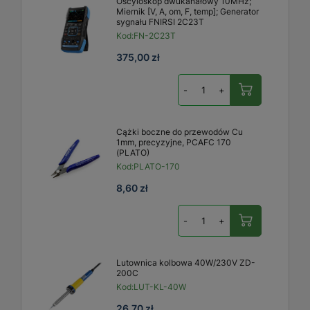
Oscyloskop dwukanałowy 10MHz;
Miernik [V, A, om, F, temp]; Generator
sygnału FNIRSI 2C23T
Kod:
FN-2C23T
375,00 zł
-
+
Cążki boczne do przewodów Cu
1mm, precyzyjne, PCAFC 170
(PLATO)
Kod:
PLATO-170
8,60 zł
-
+
Lutownica kolbowa 40W/230V ZD-
200C
Kod:
LUT-KL-40W
26,70 zł