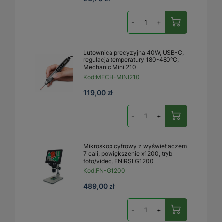
-
+
Lutownica precyzyjna 40W, USB-C,
regulacja temperatury 180-480°C,
Mechanic Mini 210
Kod:
MECH-MINI210
119,00 zł
-
+
Mikroskop cyfrowy z wyświetlaczem
7 cali, powiększenie x1200, tryb
foto/video, FNIRSI G1200
Kod:
FN-G1200
489,00 zł
-
+