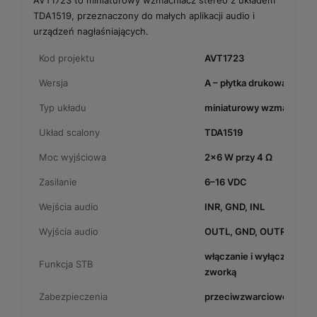
TDA1519, przeznaczony do małych aplikacji audio i
urządzeń nagłaśniających.
Kod projektu
AVT1723
Wersja
A – płytka drukowana PC
Typ układu
miniaturowy wzmacniacz
Układ scalony
TDA1519
Moc wyjściowa
2×6 W przy 4 Ω
Zasilanie
6–16 VDC
Wejścia audio
INR, GND, INL
Wyjścia audio
OUTL, GND, OUTR
włączanie i wyłączanie 
Funkcja STB
zworką
Zabezpieczenia
przeciwzwarciowe i term