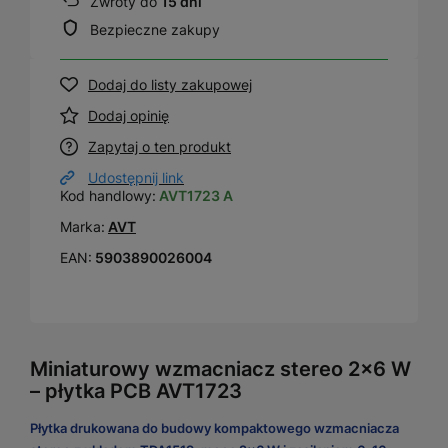
Zwroty do
15 dni
Bezpieczne zakupy
Dodaj do listy zakupowej
Dodaj opinię
Zapytaj o ten produkt
Udostępnij link
Kod handlowy:
AVT1723 A
Marka:
AVT
EAN:
5903890026004
Miniaturowy wzmacniacz stereo 2×6 W
– płytka PCB AVT1723
Płytka drukowana do budowy kompaktowego wzmacniacza