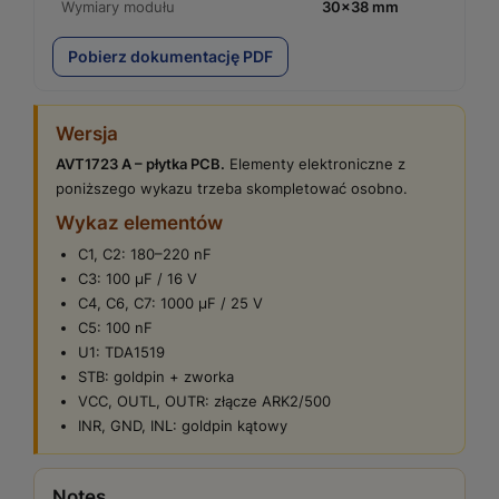
Wymiary modułu
30×38 mm
Pobierz dokumentację PDF
Wersja
AVT1723 A – płytka PCB.
Elementy elektroniczne z
poniższego wykazu trzeba skompletować osobno.
Wykaz elementów
C1, C2: 180–220 nF
C3: 100 µF / 16 V
C4, C6, C7: 1000 µF / 25 V
C5: 100 nF
U1: TDA1519
STB: goldpin + zworka
VCC, OUTL, OUTR: złącze ARK2/500
INR, GND, INL: goldpin kątowy
Notes