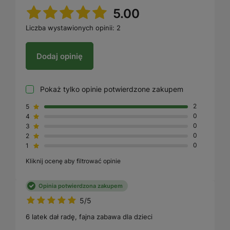
5.00
Liczba wystawionych opinii: 2
Dodaj opinię
Pokaż tylko opinie potwierdzone zakupem
5
2
4
0
3
0
2
0
1
0
Kliknij ocenę aby filtrować opinie
Opinia potwierdzona zakupem
5/5
6 latek dał radę, fajna zabawa dla dzieci