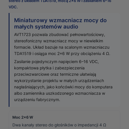
stereo z układem TDA1519, mocą 2×6 W i zasilaniem 6–16
VDC.
Miniaturowy wzmacniacz mocy do
małych systemów audio
AVT1723 pozwala zbudować pełnowartościowy,
stereofoniczny wzmacniacz mocy w niewielkim
formacie. Układ bazuje na scalonym wzmacniaczu
TDA1519 i osiąga moc 2×6 W przy obciążeniu 4 Ω.
Zasilanie pojedynczym napięciem 6–16 VDC,
kompaktowa płytka i zabezpieczenia
przeciwzwarciowe oraz termiczne ułatwiają
wykorzystanie projektu w małych urządzeniach
nagłaśniających, jako końcówki mocy do komputera
albo zamiennika uszkodzonego wzmacniacza w
urządzeniu fabrycznym.
Moc 2×6 W
Dwa kanały stereo do głośników o impedancji 4 Ω