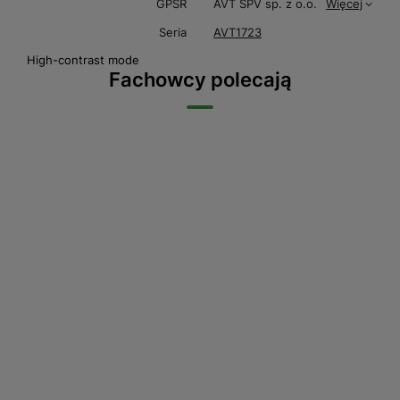
GPSR
AVT SPV sp. z o.o.
Więcej
Seria
AVT1723
High-contrast mode
Fachowcy polecają