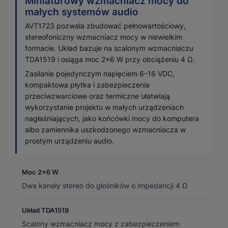
Miniaturowy wzmacniacz mocy do
małych systemów audio
AVT1723 pozwala zbudować pełnowartościowy,
stereofoniczny wzmacniacz mocy w niewielkim
formacie. Układ bazuje na scalonym wzmacniaczu
TDA1519 i osiąga moc 2×6 W przy obciążeniu 4 Ω.
Zasilanie pojedynczym napięciem 6–16 VDC,
kompaktowa płytka i zabezpieczenia
przeciwzwarciowe oraz termiczne ułatwiają
wykorzystanie projektu w małych urządzeniach
nagłaśniających, jako końcówki mocy do komputera
albo zamiennika uszkodzonego wzmacniacza w
prostym urządzeniu audio.
Moc 2×6 W
Dwa kanały stereo do głośników o impedancji 4 Ω
Układ TDA1519
Scalony wzmacniacz mocy z zabezpieczeniem