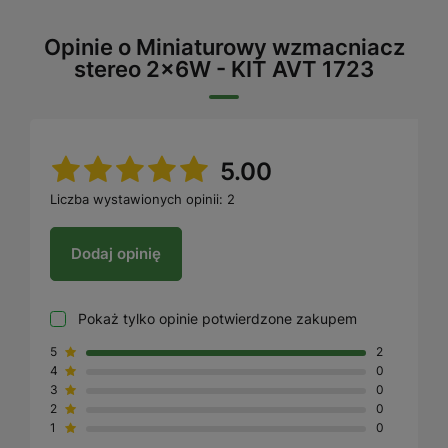
Opinie o Miniaturowy wzmacniacz
stereo 2x6W - KIT AVT 1723
5.00
Liczba wystawionych opinii: 2
Dodaj opinię
Pokaż tylko opinie potwierdzone zakupem
5
2
4
0
3
0
2
0
1
0