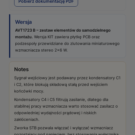
Pobierz dokumentację PDF
Wersja
AVT1723 B – zestaw elementów do samodzielnego
montażu.
Wersja KIT zawiera płytkę PCB oraz
podzespoły przewidziane do zlutowania miniaturowego
wzmacniacza stereo 2×6 W.
Notes
Sygnał wejściowy jest podawany przez kondensatory C1
i C2, które blokują składową stałą przed wejściem
końcówki mocy.
Kondensatory C4 i C5 filtrują zasilanie, dlatego dla
stabilnej pracy wzmacniacza warto stosować zasilacz o
odpowiedniej wydajności prądowej i niskich
zakłóceniach.
Zworka STB pozwala włączać i wyłączać wzmacniacz
pozostający pod napięciem, bez stosowania wyłącznika