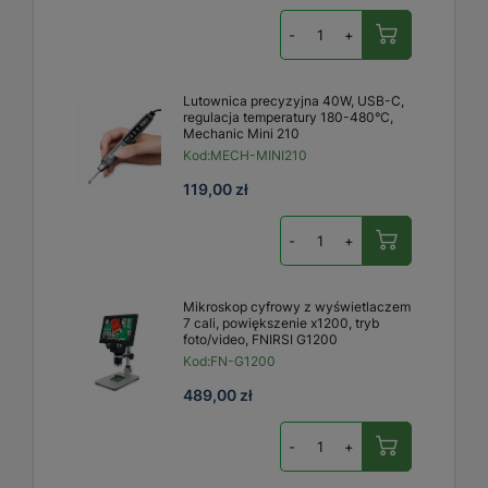
-
+
Lutownica precyzyjna 40W, USB-C,
regulacja temperatury 180-480°C,
Mechanic Mini 210
Kod:
MECH-MINI210
119,00 zł
-
+
Mikroskop cyfrowy z wyświetlaczem
7 cali, powiększenie x1200, tryb
foto/video, FNIRSI G1200
Kod:
FN-G1200
489,00 zł
-
+