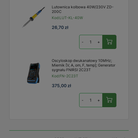
Lutownica kolbowa 40W/230V ZD-
200C
Kod:
LUT-KL-40W
26,70 zł
-
+
Oscyloskop dwukanałowy 10MHz;
Miernik [V, A, om, F, temp]; Generator
sygnału FNIRSI 2C23T
Kod:
FN-2C23T
375,00 zł
-
+