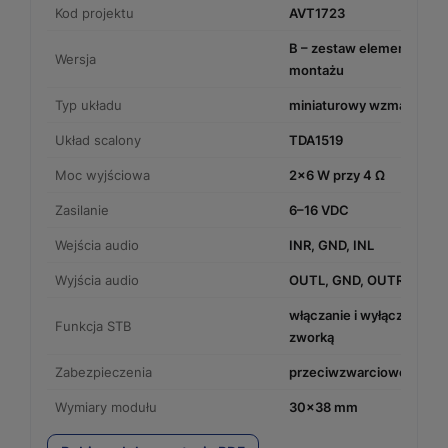
Kod projektu
AVT1723
B – zestaw elementów d
Wersja
montażu
Typ układu
miniaturowy wzmacniacz
Układ scalony
TDA1519
Moc wyjściowa
2×6 W przy 4 Ω
Zasilanie
6–16 VDC
Wejścia audio
INR, GND, INL
Wyjścia audio
OUTL, GND, OUTR
włączanie i wyłączanie 
Funkcja STB
zworką
Zabezpieczenia
przeciwzwarciowe i term
Wymiary modułu
30×38 mm