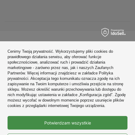
Zamówienia
Cenimy Twoją prywatność. Wykorzystujemy pliki cookies do
Konto
prawidłowego działania serwisu, aby oferować funkcje
społecznościowe, analizować ruch i prowadzić działania
Regulaminy
marketingowe - zarówno przez nas, jak i naszych Zaufanych
Partnerów. Więcej informacji znajdziesz w zakładce Polityka
Zobacz również
prywatności. Akceptacja tego komunikatu oznacza zgodę na ich
zapisywanie na Twoim komputerze i umożliwia przejście na stronę
sklepu. Możesz określić warunki przechowywania lub dostępu do
W sklepie prezentujemy ceny brutto (z VAT).
nich modyfikując ustawienia w zakładce „Konfiguracja zgód”. Zgodę
możesz wycofać w dowolnym momencie poprzez usunięcie plików
cookies z przeglądarki internetowej Twojego urządzenia.
Prawdziwe
Potwierdzam wszystkie
opinie klientów
4.9
/ 5.0