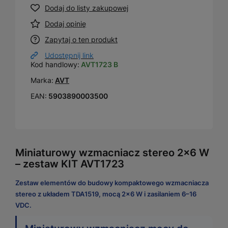
Dodaj do listy zakupowej
Dodaj opinię
Zapytaj o ten produkt
Udostępnij link
Kod handlowy:
AVT1723 B
Marka:
AVT
EAN:
5903890003500
Miniaturowy wzmacniacz stereo 2×6 W
– zestaw KIT AVT1723
Zestaw elementów do budowy kompaktowego wzmacniacza
stereo z układem TDA1519, mocą 2×6 W i zasilaniem 6–16
VDC.