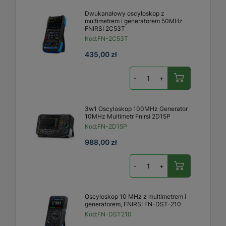
Dwukanałowy oscyloskop z
multimetrem i generatorem 50MHz
FNIRSI 2C53T
Kod:
FN-2C53T
435,00 zł
-
+
3w1 Oscyloskop 100MHz Generator
10MHz Multimetr Fnirsi 2D15P
Kod:
FN-2D15P
988,00 zł
-
+
Oscyloskop 10 MHz z multimetrem i
generatorem, FNIRSI FN-DST-210
Kod:
FN-DST210