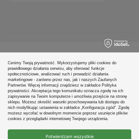
Zamówienia
Cenimy Twoją prywatność. Wykorzystujemy pliki cookies do
Konto
prawidłowego działania serwisu, aby oferować funkcje
społecznościowe, analizować ruch i prowadzić działania
Regulaminy
marketingowe - zarówno przez nas, jak i naszych Zaufanych
Partnerów. Więcej informacji znajdziesz w zakładce Polityka
Zobacz również
prywatności. Akceptacja tego komunikatu oznacza zgodę na ich
zapisywanie na Twoim komputerze i umożliwia przejście na stronę
sklepu. Możesz określić warunki przechowywania lub dostępu do
W sklepie prezentujemy ceny brutto (z VAT).
nich modyfikując ustawienia w zakładce „Konfiguracja zgód”. Zgodę
możesz wycofać w dowolnym momencie poprzez usunięcie plików
cookies z przeglądarki internetowej Twojego urządzenia.
Prawdziwe
Potwierdzam wszystkie
opinie klientów