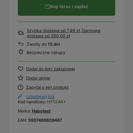
Kup teraz i zapłać
Szybka dostawa od 7,49 zł, Darmowa
dostawa
od
350,00 zł
Zwroty do
15 dni
Bezpieczne zakupy
Dodaj do listy zakupowej
Dodaj opinię
Zapytaj o ten produkt
Udostępnij link
Kod handlowy:
HT124A+
Marka:
Habotest
EAN:
5907489609487