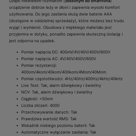
Dzięki niewielkim rozmiarom (
zbliżonym do smartfona
)
urządzenie dobrze leży w dłoni i zapewnia wysoki komfort
użytkowania. Do jego zasilania służą dwie baterie AAA
(dostępne w oddzielnej sprzedaży), które możesz bez trudu
wyjąć i wymienić. Obudowa z miękkiego materiału jest
przyjemna w dotyku, ponadto zapewnia skuteczną izolację i
jest odporna na upadek.
Pomiar napięcia DC: 400mV/4V/40V/400V/600V
Pomiar napięcia AC: 4V/40V/400V/600V
Pomiar rezystancji:
400om/4kom/40kom/400kom/4Mom/40Mom
Pomiar częstotliwości: 4Hz/40Hz/400Hz/4kHz/40kHz
Live Test: Tak, alarm dźwiękowy i świetlny
NCV: Tak, alarm dźwiękowy i świetlny
Ciągłość: <50om
Liczba zliczeń: 4000
Przechowywanie danych: Tak
Prawdziwa wartość RMS: Tak
Wskaźnik niskiego poziomu baterii: Tak
Automatyczne wyłączanie zasilania: Tak