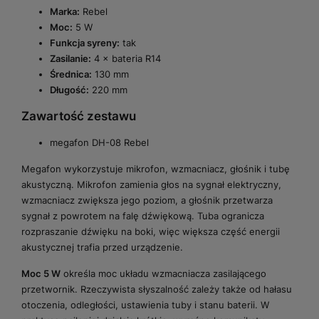
Marka:
Rebel
Moc:
5 W
Funkcja syreny:
tak
Zasilanie:
4 × bateria R14
Średnica:
130 mm
Długość:
220 mm
Zawartość zestawu
megafon DH-08 Rebel
Megafon wykorzystuje mikrofon, wzmacniacz, głośnik i tubę
akustyczną. Mikrofon zamienia głos na sygnał elektryczny,
wzmacniacz zwiększa jego poziom, a głośnik przetwarza
sygnał z powrotem na falę dźwiękową. Tuba ogranicza
rozpraszanie dźwięku na boki, więc większa część energii
akustycznej trafia przed urządzenie.
Moc 5 W
określa moc układu wzmacniacza zasilającego
przetwornik. Rzeczywista słyszalność zależy także od hałasu
otoczenia, odległości, ustawienia tuby i stanu baterii. W