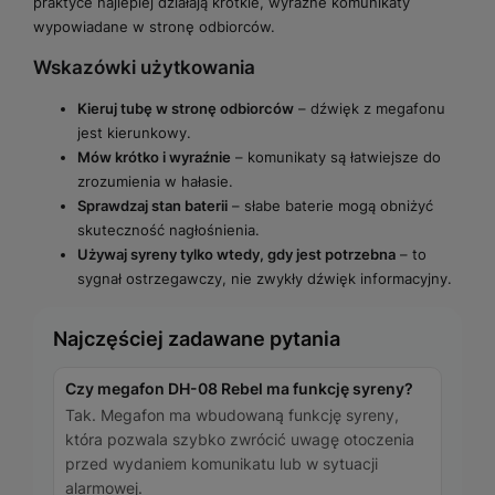
praktyce najlepiej działają krótkie, wyraźne komunikaty
wypowiadane w stronę odbiorców.
Wskazówki użytkowania
Kieruj tubę w stronę odbiorców
– dźwięk z megafonu
jest kierunkowy.
Mów krótko i wyraźnie
– komunikaty są łatwiejsze do
zrozumienia w hałasie.
Sprawdzaj stan baterii
– słabe baterie mogą obniżyć
skuteczność nagłośnienia.
Używaj syreny tylko wtedy, gdy jest potrzebna
– to
sygnał ostrzegawczy, nie zwykły dźwięk informacyjny.
Najczęściej zadawane pytania
Czy megafon DH-08 Rebel ma funkcję syreny?
Tak. Megafon ma wbudowaną funkcję syreny,
która pozwala szybko zwrócić uwagę otoczenia
przed wydaniem komunikatu lub w sytuacji
alarmowej.