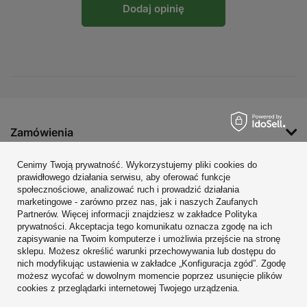
Dodaj opinię
Zamówienia
Konto
Cenimy Twoją prywatność. Wykorzystujemy pliki cookies do
prawidłowego działania serwisu, aby oferować funkcje
Regulaminy
społecznościowe, analizować ruch i prowadzić działania
marketingowe - zarówno przez nas, jak i naszych Zaufanych
Zobacz również
Partnerów. Więcej informacji znajdziesz w zakładce Polityka
prywatności. Akceptacja tego komunikatu oznacza zgodę na ich
W sklepie prezentujemy ceny brutto (z VAT).
zapisywanie na Twoim komputerze i umożliwia przejście na stronę
sklepu. Możesz określić warunki przechowywania lub dostępu do
nich modyfikując ustawienia w zakładce „Konfiguracja zgód”. Zgodę
możesz wycofać w dowolnym momencie poprzez usunięcie plików
cookies z przeglądarki internetowej Twojego urządzenia.