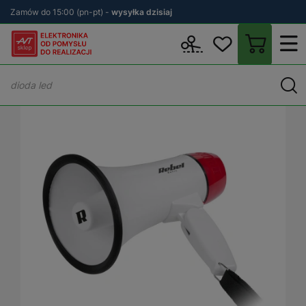
Zamów do 15:00 (pn-pt) -
wysyłka dzisiaj
Wstecz
sklep.avt.pl
Dom
Megafony
Megafon DH-08 5W HOR