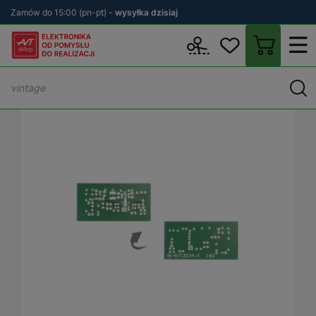
Zamów do 15:00 (pn-pt) -
wysyłka dzisiaj
Wstecz
sklep.avt.pl
KITy AVT
Płytki drukowane (PCB)
PCB - 