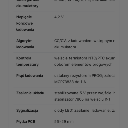
akumulatory
Napięcie
4,2 V
końcowe
ładowania
Algorytm
CC/CV, z ładowaniem wstępnym mocno 
ładowania
akumulatora
Kontrola
wejście termistora NTC/PTC akumulator
temperatury
doborem elementów progowych
Prąd ładowania
ustalany rezystorem PROG; zalecane poni
MCP73833 do 1 A
Zasilanie układu
stabilizowane 5 V przez wejście IN2 albo 
stabilizator 7805 na wejściu IN1
Sygnalizacja
diody LED: zasilanie, ładowanie, zakończ
Płytka PCB
56x29 mm