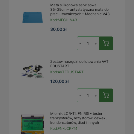
Mata silikonowa serwisowa
35x25cm – antystatyczna mata do
prac lutowniczych – Mechanic V43
Kod:
MECH-V43
30,00 zł
-
+
Zestaw narzędzi do lutowania AVT
EDUSTART
Kod:
AVTEDUSTART
120,00 zł
-
+
Miernik LCR-T4 FNIRSI - tester
tranzystorów, rezystorów, cewek,
kondensatorów, diod i innych
Kod:
FN-LCR-T4