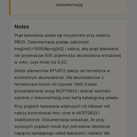
dokumentacją
Notes
Prąd ładowania ustala się rezystorem przy wejściu
PROG. Dokumentacja podaje zależność
Ireg[mA]=1000/Rprog[kΩ] i zaleca, aby prąd ładowania
nie przekraczał 50% pojemności akumulatora wyrażonej
w mAh, czyli mniej niż 0,5C.
Dobór elementów RT1/RT2 zależy od termistora w
konkretnym akumulatorze. Dla akumulatorów z
termistorem innym niż typowe 10kΩ trzeba
przeanalizować progi MCP73833 i dobrać wartości
zgodnie z dokumentacją oraz kartą katalogową układu.
Przy prądach ładowania większych niż kilkaset mA
należy kontrolować moc strat w MCP73833 i
stabilizatorze. Dokumentacja wskazuje, że przy
wyższych prądach może być potrzebne obniżenie
napięcia zasilającego układ ładowarki i radiator dla