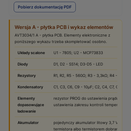
Pobierz dokumentację PDF
Wersja A - płytka PCB i wykaz elementów
AVT3034/1 A - płytka PCB. Elementy elektroniczne z
poniższego wykazu trzeba skompletować osobno.
Układy scalone
U1 - 7805; U2 - MCP73833
Diody
D1, D2 - SS14; D3-D5 - LED
Rezystory
R1, R2, R5 - 560Ω; R3 - 3,3kΩ; R4 - RT1; R
Kondensatory
C1, C3, C6, C9 - 10µF; C2, C4, C7, C8 - 10
Elementy
rezystor PROG do ustawienia prądu ładow
dopasowujące
ustawienia zakresu kontroli temperatury 
ładowanie
Akumulator
pojedynczy akumulator litowy 3,7 V z wy
termistora albo termistorem dobranym zg