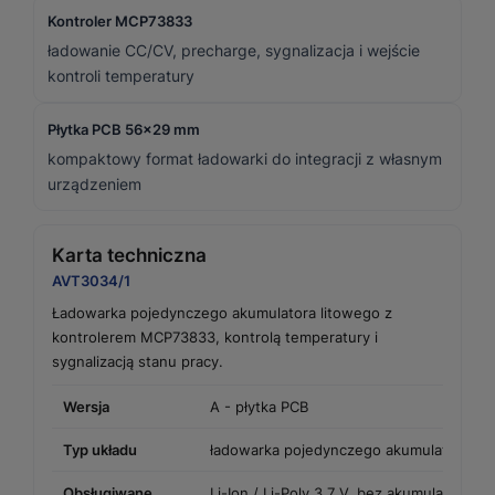
Kontroler MCP73833
ładowanie CC/CV, precharge, sygnalizacja i wejście
kontroli temperatury
Płytka PCB 56x29 mm
kompaktowy format ładowarki do integracji z własnym
urządzeniem
Karta techniczna
AVT3034/1
Ładowarka pojedynczego akumulatora litowego z
kontrolerem MCP73833, kontrolą temperatury i
sygnalizacją stanu pracy.
Wersja
A - płytka PCB
Typ układu
ładowarka pojedynczego akumulatora li
Obsługiwane
Li-Ion / Li-Poly 3,7 V, bez akumulatorów