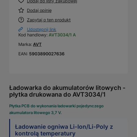
Dodaj do listy zakupowej
Dodaj opinię
Zapytaj o ten produkt
Udostępnij link
Kod handlowy:
AVT3034/1 A
Marka:
AVT
EAN:
5903890027636
Ładowarka do akumulatorów litowych -
płytka drukowana do AVT3034/1
Płytka PCB do wykonania ładowarki pojedynczego
akumulatora litowego 3,7 V.
Ładowanie ogniwa Li-Ion/Li-Poly z
kontrolą temperatury