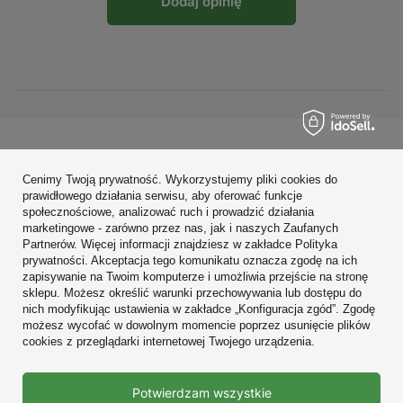
Dodaj opinię
Zamówienia
Cenimy Twoją prywatność. Wykorzystujemy pliki cookies do
Konto
prawidłowego działania serwisu, aby oferować funkcje
społecznościowe, analizować ruch i prowadzić działania
Regulaminy
marketingowe - zarówno przez nas, jak i naszych Zaufanych
Partnerów. Więcej informacji znajdziesz w zakładce Polityka
Zobacz również
prywatności. Akceptacja tego komunikatu oznacza zgodę na ich
zapisywanie na Twoim komputerze i umożliwia przejście na stronę
sklepu. Możesz określić warunki przechowywania lub dostępu do
W sklepie prezentujemy ceny brutto (z VAT).
nich modyfikując ustawienia w zakładce „Konfiguracja zgód”. Zgodę
możesz wycofać w dowolnym momencie poprzez usunięcie plików
cookies z przeglądarki internetowej Twojego urządzenia.
Prawdziwe
Potwierdzam wszystkie
opinie klientów