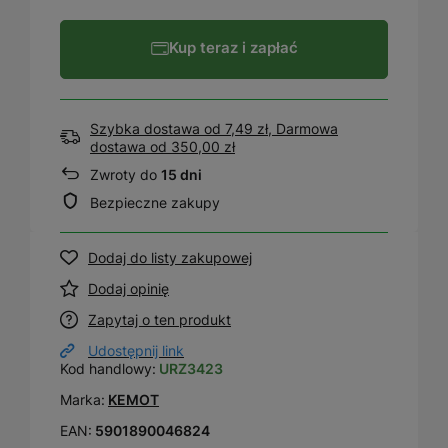
Kup teraz i zapłać
Szybka dostawa od 7,49 zł, Darmowa
dostawa
od
350,00 zł
Zwroty do
15 dni
Bezpieczne zakupy
Dodaj do listy zakupowej
Dodaj opinię
Zapytaj o ten produkt
Udostępnij link
Kod handlowy:
URZ3423
Marka:
KEMOT
EAN:
5901890046824