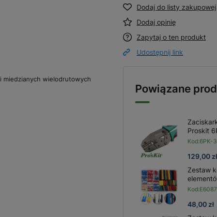
Dodaj do listy zakupowej
Dodaj opinię
Zapytaj o ten produkt
Udostępnij link
li miedzianych wielodrutowych
Powiązane prod
Zaciskar
Proskit 
Kod:
6PK-
129,00 z
Zestaw k
elementó
Kod:
E6087
48,00 zł