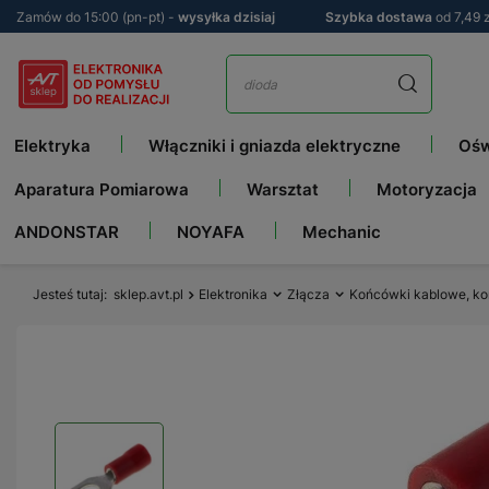
Zamów do 15:00 (pn-pt) -
wysyłka dzisiaj
Szybka dostawa
od 7,49 z
Elektryka
Włączniki i gniazda elektryczne
Ośw
Aparatura Pomiarowa
Warsztat
Motoryzacja
ANDONSTAR
NOYAFA
Mechanic
Jesteś tutaj
sklep.avt.pl
Elektronika
Złącza
Końcówki kablowe, ko