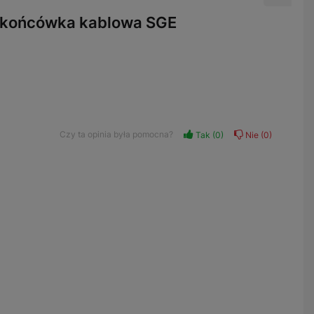
- końcówka kablowa SGE
Czy ta opinia była pomocna?
Tak
0
Nie
0