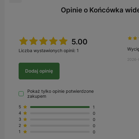
Opinie o Końcówka wid
5.00
Wycię
Liczba wystawionych opinii: 1
2026-
Dodaj opinię
Pokaż tylko opinie potwierdzone
zakupem
5
1
4
0
3
0
2
0
1
0