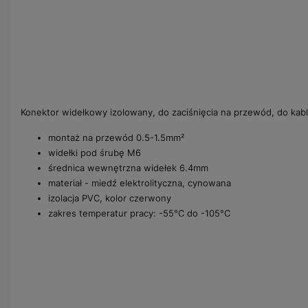
Konektor widełkowy izolowany, do zaciśnięcia na przewód, do kab
montaż na przewód 0.5-1.5mm²
widełki pod śrubę M6
średnica wewnętrzna widełek 6.4mm
materiał - miedź elektrolityczna, cynowana
izolacja PVC, kolor czerwony
zakres temperatur pracy: -55°C do -105°C