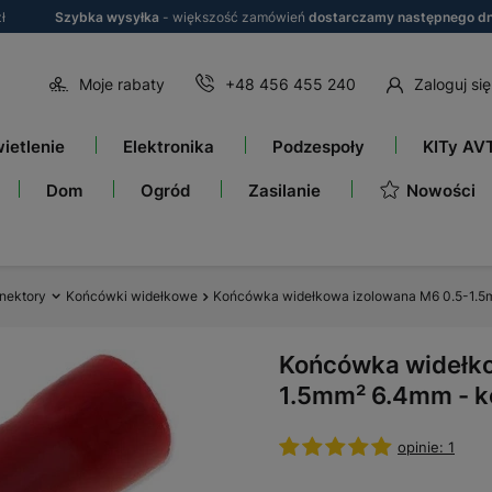
ł
Szybka wysyłka
- większość zamówień
dostarczamy następnego dn
Moje rabaty
+48 456 455 240
Zaloguj się
ietlenie
Elektronika
Podzespoły
KITy AV
Nowości
Dom
Ogród
Zasilanie
nektory
Końcówki widełkowe
Końcówka widełkowa izolowana M6 0.5-1.
Końcówka widełko
1.5mm² 6.4mm - 
opinie: 1