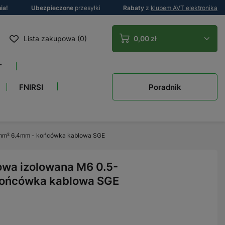
ia!
Ubezpieczone
przesyłki
Rabaty
z
klubem AVT elektronika
Lista zakupowa (0)
0,00 zł
T
Poradnik
FNIRSI
5mm² 6.4mm - końcówka kablowa SGE
wa izolowana M6 0.5-
końcówka kablowa SGE