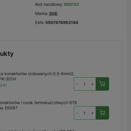
Kod handlowy:
600152
Marka:
SGE
EAN:
5907478963194
ukty
ka konektorów izolowanych 0.5-6mm2,
6PK-301H
-
+
301H
ł
onektorów i rurek termokurczliwych 678
w, E6087
-
+