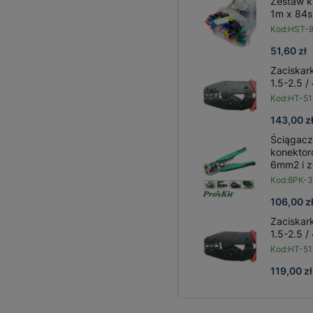
Zestaw k
1m x 84sz
Kod:
HST-
51,60 zł
Zaciskar
1.5-2.5 
Kod:
HT-5
143,00 z
Ściągacz
konektor
6mm2 i z
Kod:
8PK-
106,00 z
Zaciskar
1.5-2.5 
Kod:
HT-5
119,00 zł