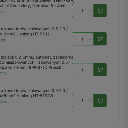
oszulek/rur termokurczliwych HST-88A,
t., różne kolory, średnica: 8 - 4mm
-
+
88A
ka konektorów izolowanych 0.5-1.0 /
/ 4-6mm2 Hanlong HT-5132H
-
+
132H
ł
 izolacji 0.2-6mm2 automat, zaciskarka
ów nieizolowanych i izolowanych 0.5-
łączek 7-8mm, 8PK-371D Proskit
-
+
371D
ł
ka konektorów izolowanych 0.5-1.0 /
/ 4-6mm2 Hanlong HT-5132W
-
+
132W