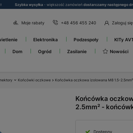
ł
Szybka wysyłka
- większość zamówień
dostarczamy następnego dn
Moje rabaty
+48 456 455 240
Zaloguj się
ietlenie
Elektronika
Podzespoły
KITy AV
Nowości
Dom
Ogród
Zasilanie
nektory
Końcówki oczkowe
Końcówka oczkowa izolowana M8 1.5-2.5mm²
Końcówka oczkowa
2.5mm² - końców
Dostępny