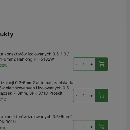
ukty
ka konektorów izolowanych 0.5-1.0 /
/ 4-6mm2 Hanlong HT-5132W
-
+
132W
 izolacji 0.2-6mm2 automat, zaciskarka
ów nieizolowanych i izolowanych 0.5-
łączek 7-8mm, 8PK-371D Proskit
-
+
371D
ł
ka konektorów izolowanych 0.5-6mm2,
6PK-301H
-
+
301H