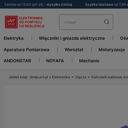
Zamów do 15:00 (pn-pt) -
wysyłka dzisiaj
Szybka dostawa
od 7,49 z
Elektryka
Włączniki i gniazda elektryczne
Ośw
Aparatura Pomiarowa
Warsztat
Motoryzacja
ANDONSTAR
NOYAFA
Mechanic
Jesteś tutaj
sklep.avt.pl
Elektronika
Złącza
Końcówki kablowe, ko