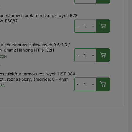
ł
onektorów i rurek termokurczliwych 678
w, E6087
-
+
ka konektorów izolowanych 0.5-1.0 /
/ 4-6mm2 Hanlong HT-5132H
-
+
132H
ł
oszulek/rur termokurczliwych HST-88A,
t., różne kolory, średnica: 8 - 4mm
-
+
88A