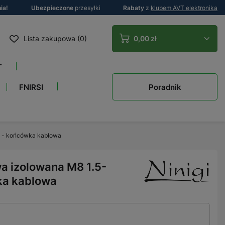
ia!
Ubezpieczone
przesyłki
Rabaty
z
klubem AVT elektronika
Lista zakupowa (0)
0,00 zł
T
Poradnik
FNIRSI
 - końcówka kablowa
 izolowana M8 1.5-
ka kablowa