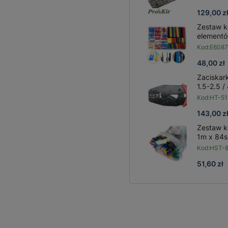
129,00 z
Zestaw k
elementó
Kod:
E6087
48,00 zł
Zaciskar
1.5-2.5 
Kod:
HT-5
143,00 z
Zestaw k
1m x 84sz
Kod:
HST-
51,60 zł