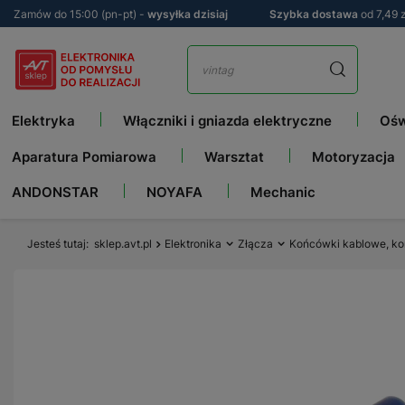
Zamów do 15:00 (pn-pt) -
wysyłka dzisiaj
Szybka dostawa
od 7,49 z
Elektryka
Włączniki i gniazda elektryczne
Ośw
Aparatura Pomiarowa
Warsztat
Motoryzacja
ANDONSTAR
NOYAFA
Mechanic
Jesteś tutaj
sklep.avt.pl
Elektronika
Złącza
Końcówki kablowe, ko