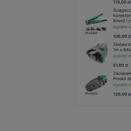
119,00 zł
Ściągacz
konektor
6mm2 i z
Kod:
8PK-
106,00 z
Zestaw k
1m x 84sz
Kod:
HST-
51,60 zł
Zaciskar
Proskit 
Kod:
6PK-
129,00 z