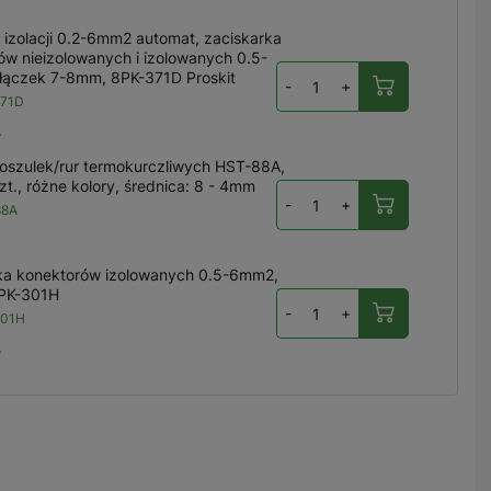
 izolacji 0.2-6mm2 automat, zaciskarka
ów nieizolowanych i izolowanych 0.5-
łączek 7-8mm, 8PK-371D Proskit
-
+
371D
ł
oszulek/rur termokurczliwych HST-88A,
t., różne kolory, średnica: 8 - 4mm
-
+
88A
ka konektorów izolowanych 0.5-6mm2,
6PK-301H
-
+
301H
ł