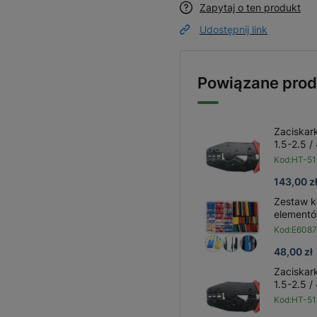
Zapytaj o ten produkt
Udostępnij link
Powiązane prod
Zaciskar
1.5-2.5 
Kod:
HT-5
143,00 z
Zestaw k
elementó
Kod:
E6087
48,00 zł
Zaciskar
1.5-2.5 
Kod:
HT-5