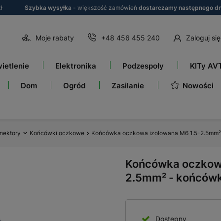
ł
Szybka wysyłka
- większość zamówień
dostarczamy następnego dn
Moje rabaty
+48 456 455 240
Zaloguj się
ietlenie
Elektronika
Podzespoły
KITy AV
Nowości
Dom
Ogród
Zasilanie
nektory
Końcówki oczkowe
Końcówka oczkowa izolowana M6 1.5-2.5mm²
Końcówka oczkowa
2.5mm² - końców
Dostępny