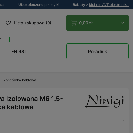
ia!
Ubezpieczone
przesyłki
Rabaty
z
klubem AVT elektronika
Lista zakupowa (0)
0,00 zł
T
Poradnik
FNIRSI
 - końcówka kablowa
 izolowana M6 1.5-
ka kablowa