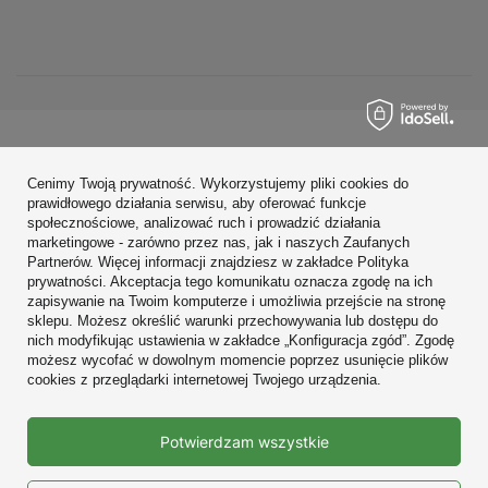
Zamówienia
Cenimy Twoją prywatność. Wykorzystujemy pliki cookies do
Konto
prawidłowego działania serwisu, aby oferować funkcje
społecznościowe, analizować ruch i prowadzić działania
Regulaminy
marketingowe - zarówno przez nas, jak i naszych Zaufanych
Partnerów. Więcej informacji znajdziesz w zakładce Polityka
Zobacz również
prywatności. Akceptacja tego komunikatu oznacza zgodę na ich
zapisywanie na Twoim komputerze i umożliwia przejście na stronę
sklepu. Możesz określić warunki przechowywania lub dostępu do
W sklepie prezentujemy ceny brutto (z VAT).
nich modyfikując ustawienia w zakładce „Konfiguracja zgód”. Zgodę
możesz wycofać w dowolnym momencie poprzez usunięcie plików
cookies z przeglądarki internetowej Twojego urządzenia.
Prawdziwe
Potwierdzam wszystkie
opinie klientów
4.9
/ 5.0