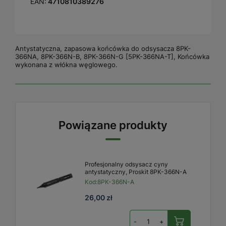
EAN:
4710810389276
Antystatyczna, zapasowa końcówka do odsysacza 8PK-
366NA, 8PK-366N-B, 8PK-366N-G [5PK-366NA-T], Końcówka
wykonana z włókna węglowego.
Powiązane produkty
Profesjonalny odsysacz cyny
antystatyczny, Proskit 8PK-366N-A
Kod:
8PK-366N-A
26,00 zł
-
+