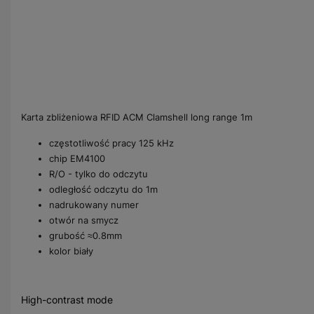
Karta zbliżeniowa RFID ACM Clamshell long range 1m
częstotliwość pracy 125 kHz
chip EM4100
R/O - tylko do odczytu
odległość odczytu do 1m
nadrukowany numer
otwór na smycz
grubość ≈0.8mm
kolor biały
High-contrast mode