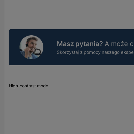
Masz pytania?
A może ch
Skorzystaj z pomocy naszego ekspert
High-contrast mode