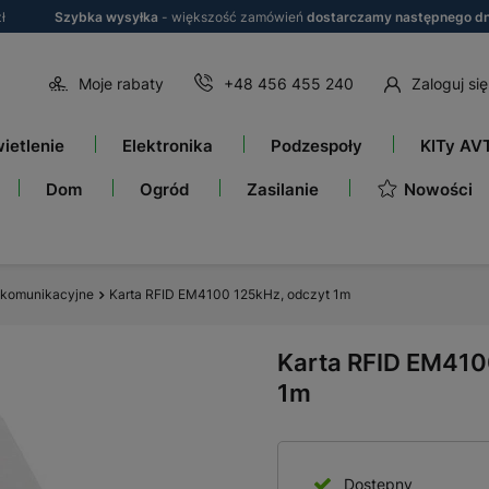
ł
Szybka wysyłka
- większość zamówień
dostarczamy następnego dn
Moje rabaty
+48 456 455 240
Zaloguj się
ietlenie
Elektronika
Podzespoły
KITy AV
Nowości
Dom
Ogród
Zasilanie
 komunikacyjne
Karta RFID EM4100 125kHz, odczyt 1m
Karta RFID EM410
1m
Dostępny