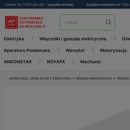
Zamów do 15:00 (pn-pt) -
wysyłka dzisiaj
Szybka dostawa
od 7,49 z
Elektryka
Włączniki i gniazda elektryczne
Ośw
Aparatura Pomiarowa
Warsztat
Motoryzacja
ANDONSTAR
NOYAFA
Mechanic
Jesteś tutaj
sklep.avt.pl
Elektronika
Moduły elektroniczne
Moduły