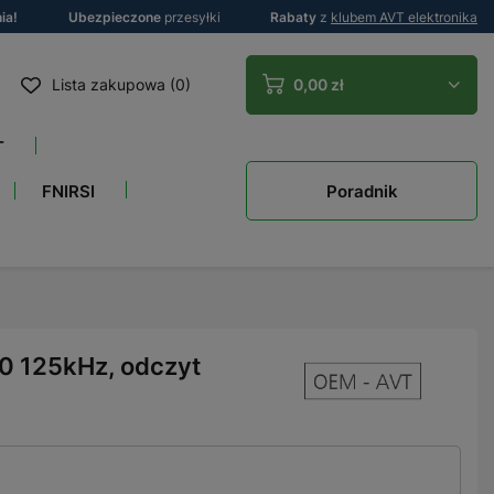
ia!
Ubezpieczone
przesyłki
Rabaty
z
klubem AVT elektronika
Lista zakupowa (0)
0,00 zł
T
Poradnik
FNIRSI
0 125kHz, odczyt