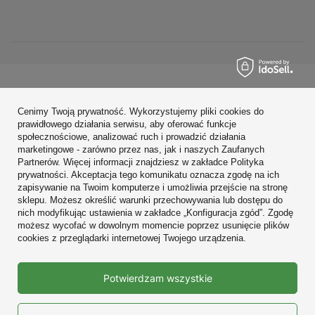
Zamówienia
Cenimy Twoją prywatność. Wykorzystujemy pliki cookies do
Konto
prawidłowego działania serwisu, aby oferować funkcje
społecznościowe, analizować ruch i prowadzić działania
Regulaminy
marketingowe - zarówno przez nas, jak i naszych Zaufanych
Partnerów. Więcej informacji znajdziesz w zakładce Polityka
Zobacz również
prywatności. Akceptacja tego komunikatu oznacza zgodę na ich
zapisywanie na Twoim komputerze i umożliwia przejście na stronę
sklepu. Możesz określić warunki przechowywania lub dostępu do
W sklepie prezentujemy ceny brutto (z VAT).
nich modyfikując ustawienia w zakładce „Konfiguracja zgód”. Zgodę
możesz wycofać w dowolnym momencie poprzez usunięcie plików
cookies z przeglądarki internetowej Twojego urządzenia.
Prawdziwe
Potwierdzam wszystkie
opinie klientów
4.9
/ 5.0
10683 opinii