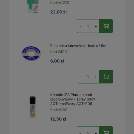
Kod:
AG270
22,00 zł
-
+
Plecionka lutownicza 1mm x 1.5m
Kod:
WICK 1
6,00 zł
-
+
Kontakt IPA Plus, alkohol
izopropylowy - spray 60ml -
AGTermoPasty AGT-005
Kod:
AG06
12,50 zł
-
+