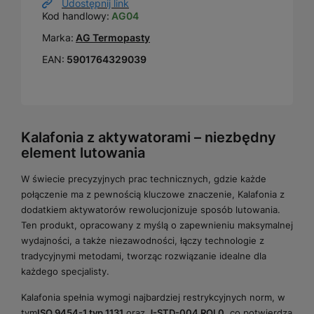
Udostępnij link
Kod handlowy:
AG04
Marka:
AG Termopasty
EAN:
5901764329039
Kalafonia z aktywatorami – niezbędny
element lutowania
W świecie precyzyjnych prac technicznych, gdzie każde
połączenie ma z pewnością kluczowe znaczenie, Kalafonia z
dodatkiem aktywatorów rewolucjonizuje sposób lutowania.
Ten produkt, opracowany z myślą o zapewnieniu maksymalnej
wydajności, a także niezawodności, łączy technologie z
tradycyjnymi metodami, tworząc rozwiązanie idealne dla
każdego specjalisty.
Kalafonia spełnia wymogi najbardziej restrykcyjnych norm, w
tym
ISO 9454-1 typ 1131
oraz
J-STD-004 ROL0
, co potwierdza