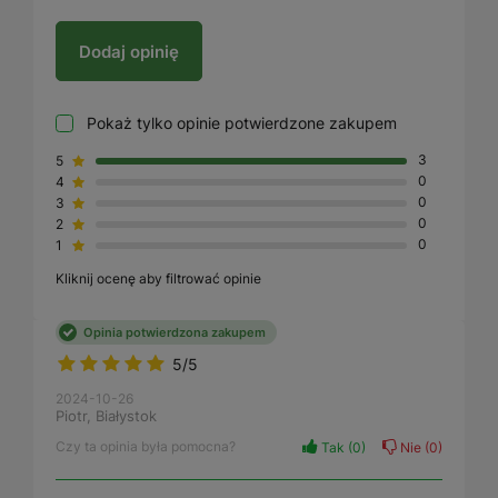
Dodaj opinię
Pokaż tylko opinie potwierdzone zakupem
5
3
4
0
3
0
2
0
1
0
Kliknij ocenę aby filtrować opinie
Opinia potwierdzona zakupem
5/5
2024-10-26
Piotr, Białystok
Czy ta opinia była pomocna?
Tak
0
Nie
0