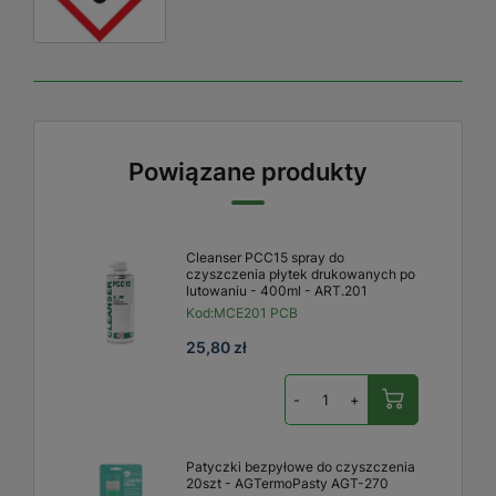
Powiązane produkty
Cleanser PCC15 spray do
czyszczenia płytek drukowanych po
lutowaniu - 400ml - ART.201
Kod:
MCE201 PCB
25,80 zł
-
+
Patyczki bezpyłowe do czyszczenia
20szt - AGTermoPasty AGT-270