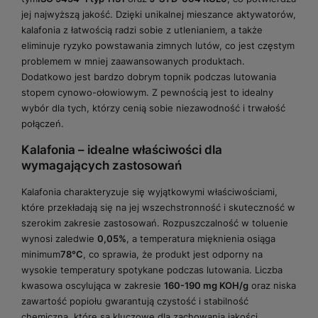
jej najwyższą jakość. Dzięki unikalnej mieszance aktywatorów,
kalafonia z łatwością radzi sobie z utlenianiem, a także
eliminuje ryzyko powstawania zimnych lutów, co jest częstym
problemem w mniej zaawansowanych produktach.
Dodatkowo jest bardzo dobrym topnik podczas lutowania
stopem cynowo-ołowiowym. Z pewnością jest to idealny
wybór dla tych, którzy cenią sobie niezawodność i trwałość
połączeń.
Kalafonia – idealne właściwości dla
wymagających zastosowań
Kalafonia charakteryzuje się wyjątkowymi właściwościami,
które przekładają się na jej wszechstronność i skuteczność w
szerokim zakresie zastosowań. Rozpuszczalność w toluenie
wynosi zaledwie
0,05%
, a temperatura mięknienia osiąga
minimum
78°C
, co sprawia, że produkt jest odporny na
wysokie temperatury spotykane podczas lutowania. Liczba
kwasowa oscylująca w zakresie
160-190 mg KOH/g
oraz niska
zawartość popiołu gwarantują czystość i stabilność
chemiczną, które są kluczowe dla zachowania jakości