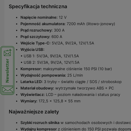
Specyfikacja techniczna
Napięcie nominalne:
12 V
Pojemność akumulatora:
7200 mAh (litowo-jonowy)
Prąd rozruchowy:
300 A
Prąd szczytowy:
600 A
Wejście Type-C:
5V/2A, 9V/2A, 12V/1.5A
Wyjścia USB:
• USB 1: 5V/3A, 9V/2A, 12V/1.5A
• USB 2: 5V/3A, 9V/2A, 12V/1.5A
Kompresor:
maksymalne ciśnienie 150 PSI (10 bar)
Wydajność pompowania:
25 L/min
Latarka LED:
3 tryby – światło ciągłe / SOS / stroboskop
Materiał obudowy:
wytrzymałe tworzywo ABS + PC
Wyświetlacz:
LCD – poziom naładowania i status pracy
Wymiary:
172,5 × 125,8 × 55 mm
Najważniejsze zalety
Szybki rozruch silnika
w samochodach osobowych i dostawczy
Wydajny kompresor
z ciśnieniem do 150 PSI pozwala dopompo