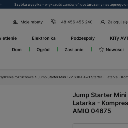
ł
Szybka wysyłka
- większość zamówień
dostarczamy następnego dn
Moje rabaty
+48 456 455 240
Zaloguj się
ietlenie
Elektronika
Podzespoły
KITy AV
Nowości
Dom
Ogród
Zasilanie
ządzenia rozruchowe
Jump Starter Mini 12V 600A 4w1 Starter - Latarka - 
Jump Starter Mini
Latarka - Kompre
AMIO 04675