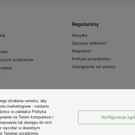
Regulaminy
Wysyłka
się
Sposoby płatności
Regulamin
powe
Polityka prywatności
pionych produktów
Odstąpienie od umowy
nsakcji
y
ego działania serwisu, aby
ania marketingowe - zarówno
dziesz w zakładce Polityka
Konfiguracja zg
sywanie na Twoim komputerze i
howywania lub dostępu do nich
esz wycofać w dowolnym
ej Twojego urządzenia.