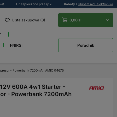
ia!
Ubezpieczone
przesyłki
Rabaty
z
klubem AVT elektronika
Lista zakupowa (0)
0,00 zł
T
Poradnik
FNIRSI
Kompresor - Powerbank 7200mAh AMIO 04675
 12V 600A 4w1 Starter -
sor - Powerbank 7200mAh