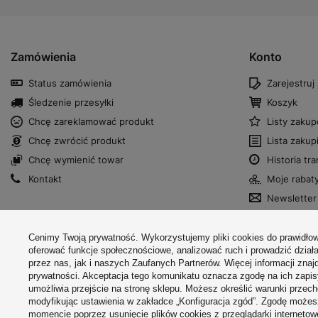
Zamówienia
Konto
Status zamówienia
Zarejestruj 
Śledzenie przesyłki
Koszyk
Chcę zareklamować produkt
Listy zaku
Chcę zwrócić produkt
Lista zaku
Chcę wymienić towar
Historia tra
Kontakt
Moje rabat
Newsletter
Cenimy Twoją prywatność. Wykorzystujemy pliki cookies do prawidłow
W sklepie prezentujemy ceny brutto (z VAT).
oferować funkcje społecznościowe, analizować ruch i prowadzić dział
przez nas, jak i naszych Zaufanych Partnerów. Więcej informacji znaj
prywatności. Akceptacja tego komunikatu oznacza zgodę na ich zapi
umożliwia przejście na stronę sklepu. Możesz określić warunki przec
modyfikując ustawienia w zakładce „Konfiguracja zgód”. Zgodę moż
momencie poprzez usunięcie plików cookies z przeglądarki internetow