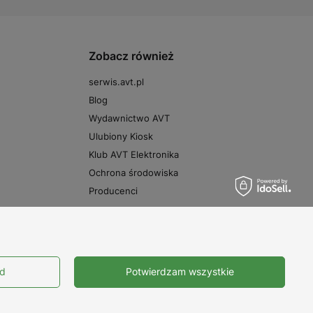
Zobacz również
serwis.avt.pl
Blog
Wydawnictwo AVT
Ulubiony Kiosk
Klub AVT Elektronika
Ochrona środowiska
Producenci
Prawdziwe
opinie klientów
4.9
ód
Potwierdzam wszystkie
/ 5.0
10663 opinii