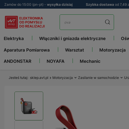
Zamów do 15:00 (pn-pt) -
wysyłka dzisiaj
Szybka dostawa
od 7,49 z
Elektryka
Włączniki i gniazda elektryczne
Ośw
Aparatura Pomiarowa
Warsztat
Motoryzacja
ANDONSTAR
NOYAFA
Mechanic
Jesteś tutaj
sklep.avt.pl
Motoryzacja
Zasilanie w samochodzie
Ur