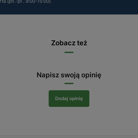
a (pn.-pt . 9:00-15:00).
Zobacz też
Napisz swoją opinię
Dodaj opinię