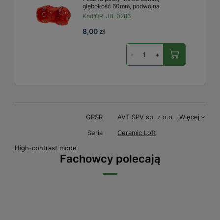
głębokość 60mm, podwójna
Kod:
OR-JB-0286
8,00 zł
-
+
GPSR
AVT SPV sp. z o.o.
Więcej
Seria
Ceramic Loft
High-contrast mode
Fachowcy polecają