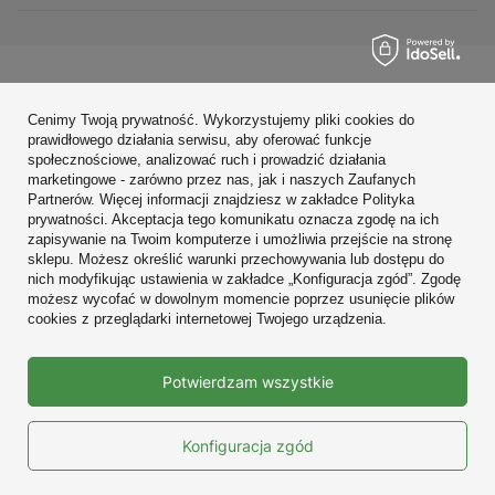
Zamówienia
Cenimy Twoją prywatność. Wykorzystujemy pliki cookies do
Konto
prawidłowego działania serwisu, aby oferować funkcje
społecznościowe, analizować ruch i prowadzić działania
Regulaminy
marketingowe - zarówno przez nas, jak i naszych Zaufanych
Partnerów. Więcej informacji znajdziesz w zakładce Polityka
Zobacz również
prywatności. Akceptacja tego komunikatu oznacza zgodę na ich
zapisywanie na Twoim komputerze i umożliwia przejście na stronę
sklepu. Możesz określić warunki przechowywania lub dostępu do
W sklepie prezentujemy ceny brutto (z VAT).
nich modyfikując ustawienia w zakładce „Konfiguracja zgód”. Zgodę
możesz wycofać w dowolnym momencie poprzez usunięcie plików
cookies z przeglądarki internetowej Twojego urządzenia.
Prawdziwe
Potwierdzam wszystkie
opinie klientów
4.9
/ 5.0
10690 opinii
Konfiguracja zgód