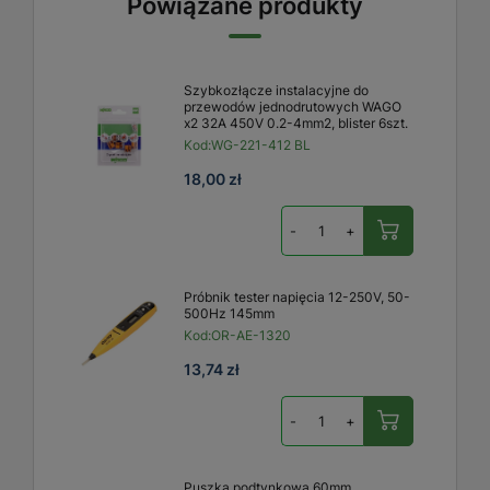
Powiązane produkty
Szybkozłącze instalacyjne do
przewodów jednodrutowych WAGO
x2 32A 450V 0.2-4mm2, blister 6szt.
Kod:
WG-221-412 BL
18,00 zł
-
+
Próbnik tester napięcia 12-250V, 50-
500Hz 145mm
Kod:
OR-AE-1320
13,74 zł
-
+
Puszka podtynkowa 60mm,