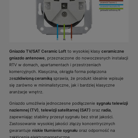
Gniazdo TV/SAT Ceramic Loft
to wysokiej klasy
ceramiczne
gniazdo antenowe
, przeznaczone do nowoczesnych instalacji
RTV w domach, apartamentach i przestrzeniach
komercyjnych. Klasyczna, okrągła forma połączona
ze
szkliwioną ceramiką
sprawia, że produkt idealnie wpisuje
się zarówno w minimalistyczne, jak i bardziej klasyczne
aranżacje wnętrz.
Gniazdo umożliwia jednoczesne podłączenie
sygnału telewizji
naziemnej (TV)
,
telewizji satelitarnej (SAT)
oraz
radia
,
zapewniając stabilny przesył sygnału bez strat jakości.
Zastosowanie wysokiej jakości złączy koncentrycznych
gwarantuje
niskie tłumienie sygnału
oraz odporność na
zakłócenia elektromagnetyczne.