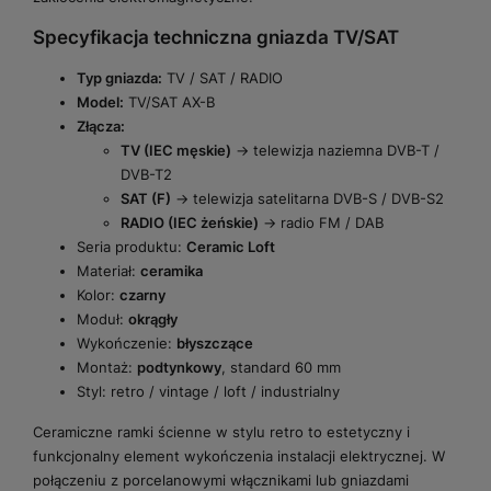
Specyfikacja techniczna gniazda TV/SAT
Typ gniazda:
TV / SAT / RADIO
Model:
TV/SAT AX-B
Złącza:
TV (IEC męskie)
→ telewizja naziemna DVB-T /
DVB-T2
SAT (F)
→ telewizja satelitarna DVB-S / DVB-S2
RADIO (IEC żeńskie)
→ radio FM / DAB
Seria produktu:
Ceramic Loft
Materiał:
ceramika
Kolor:
czarny
Moduł:
okrągły
Wykończenie:
błyszczące
Montaż:
podtynkowy
, standard 60 mm
Styl: retro / vintage / loft / industrialny
Ceramiczne ramki ścienne w stylu retro to estetyczny i
funkcjonalny element wykończenia instalacji elektrycznej. W
połączeniu z porcelanowymi włącznikami lub gniazdami