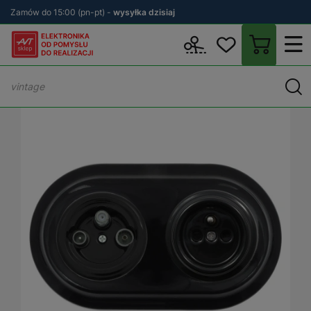
Zamów do 15:00 (pn-pt) -
wysyłka dzisiaj
Wstecz
sklep.avt.pl
Elektryka
Osprzęt elektryczny i instalacyjn