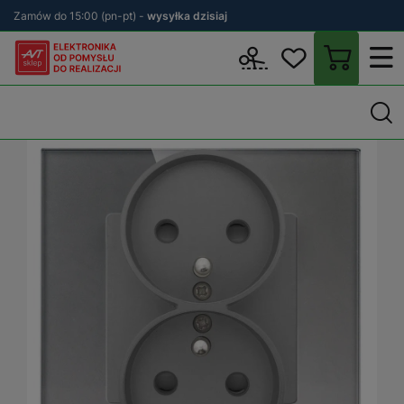
Zamów do 15:00 (pn-pt) -
wysyłka dzisiaj
Wstecz
sklep.avt.pl
Elektryka
Osprzęt elektryczny i instalacyjn