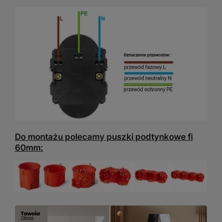
Do montażu polecamy puszki podtynkowe fi
60mm: