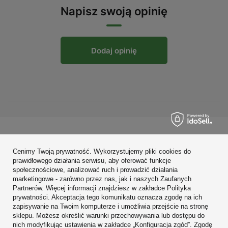
Napisz swoją opinię
Dodaj opinię
Zamówienia
Cenimy Twoją prywatność. Wykorzystujemy pliki cookies do
Konto
prawidłowego działania serwisu, aby oferować funkcje
społecznościowe, analizować ruch i prowadzić działania
Regulaminy
marketingowe - zarówno przez nas, jak i naszych Zaufanych
Partnerów. Więcej informacji znajdziesz w zakładce Polityka
Zobacz również
prywatności. Akceptacja tego komunikatu oznacza zgodę na ich
zapisywanie na Twoim komputerze i umożliwia przejście na stronę
sklepu. Możesz określić warunki przechowywania lub dostępu do
W sklepie prezentujemy ceny brutto (z VAT).
nich modyfikując ustawienia w zakładce „Konfiguracja zgód”. Zgodę