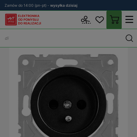
Zamów do 14:00 (pn-pt) -
wysyłka dzisiaj
Wstecz
sklep.avt.pl
Elektryka
Osprzęt elektryczny i instalacyjn