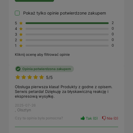
Pokaż tylko opinie potwierdzone zakupem
5
2
4
0
3
0
2
0
1
0
Kliknij ocenę aby filtrować opinie
Opinia potwierdzona zakupem
5/5
Obsługa pierwsza klasa! Produkty z godne z opisem.
Serwis petarda! Dziękuję za błyskawiczną reakcję i
ekspresową wysyłkę.
2025-07-26
, Olsztyn
Czy ta opinia była pomocna?
Tak
0
Nie
0