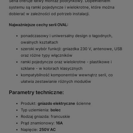
Seria oferuje łatwy montaż podtynkowy. Dopełnieniem
systemu są ramki pojedyncze i wielokrotne, które można
dobierać w zależności od potrzeb instalacji.
Najważniejsze cechy serii OVAL:
ponadczasowy i uniwersalny design o łagodnych,
owalnych kształtach
szeroki wybór funkcji: gniazdka 230 V, antenowe, USB
oraz różne typy włączników
ramki pojedyncze oraz wielokrotne - plastikowe i
szklane - w kolorach klasycznych
kompatybilność komponentów wewnątrz serii, co
ułatwia zestawianie różnych modułów
Parametry techniczne:
Produkt:
gniazdo elektryczne
ścienne
Typ uziemienia:
bolec
Rodzaj gniazda: francuskie
Prąd znamionowy:
16A
Napięcie:
250V AC