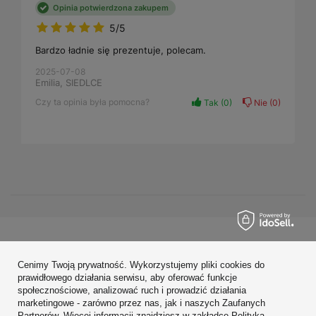
Opinia potwierdzona zakupem
5/5
Bardzo ładnie się prezentuje, polecam.
2025-07-08
Emilia, SIEDLCE
Czy ta opinia była pomocna?
Tak
0
Nie
0
Zamówienia
Cenimy Twoją prywatność. Wykorzystujemy pliki cookies do
Konto
prawidłowego działania serwisu, aby oferować funkcje
społecznościowe, analizować ruch i prowadzić działania
Regulaminy
marketingowe - zarówno przez nas, jak i naszych Zaufanych
Partnerów. Więcej informacji znajdziesz w zakładce Polityka