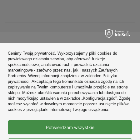
Zamówienia
Cenimy Twoją prywatność. Wykorzystujemy pliki cookies do
Konto
prawidłowego działania serwisu, aby oferować funkcje
społecznościowe, analizować ruch i prowadzić działania
Regulaminy
marketingowe - zarówno przez nas, jak i naszych Zaufanych
Partnerów. Więcej informacji znajdziesz w zakładce Polityka
Zobacz również
prywatności. Akceptacja tego komunikatu oznacza zgodę na ich
zapisywanie na Twoim komputerze i umożliwia przejście na stronę
sklepu. Możesz określić warunki przechowywania lub dostępu do
W sklepie prezentujemy ceny brutto (z VAT).
nich modyfikując ustawienia w zakładce „Konfiguracja zgód”. Zgodę
możesz wycofać w dowolnym momencie poprzez usunięcie plików
cookies z przeglądarki internetowej Twojego urządzenia.
Prawdziwe
Potwierdzam wszystkie
opinie klientów
4.9
/ 5.0