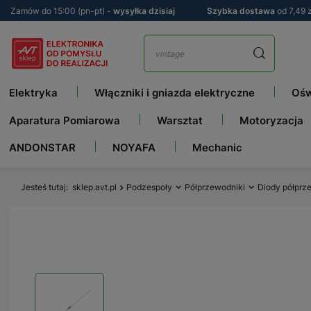
Zamów do 15:00 (pn-pt) -
wysyłka dzisiaj
Szybka dostawa
od 7,49 z
Elektryka
Włączniki i gniazda elektryczne
Ośw
Aparatura Pomiarowa
Warsztat
Motoryzacja
ANDONSTAR
NOYAFA
Mechanic
Jesteś tutaj
sklep.avt.pl
Podzespoły
Półprzewodniki
Diody półpr