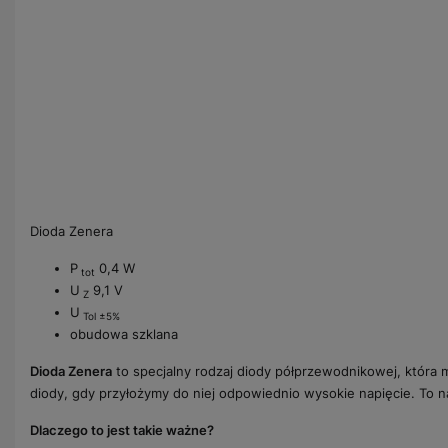
Dioda Zenera
P
0,4 W
tot
U
9,1 V
Z
U
Tol ±5%
obudowa szklana
Dioda Zenera
to specjalny rodzaj diody półprzewodnikowej, która
diody, gdy przyłożymy do niej odpowiednio wysokie napięcie. To 
Dlaczego to jest takie ważne?