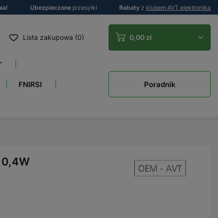
ia!
Ubezpieczone
przesyłki
Rabaty
z
klubem AVT elektronika
Lista zakupowa (0)
0,00 zł
T
Poradnik
FNIRSI
V 0,4W