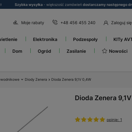
ł
Szybka wysyłka
- większość zamówień
dostarczamy następnego dn
Moje rabaty
+48 456 455 240
Zaloguj się
ietlenie
Elektronika
Podzespoły
KITy AV
Nowości
Dom
Ogród
Zasilanie
zewodnikowe
Diody Zenera
Dioda Zenera 9,1V 0,4W
Dioda Zenera 9,1
opinie: 1