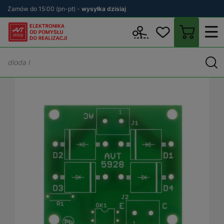
Zamów do 15:00 (pn-pt) -
wysyłka dzisiaj
Wstecz
sklep.avt.pl
KITy AVT
Płytki drukowane (PCB)
PCB - 