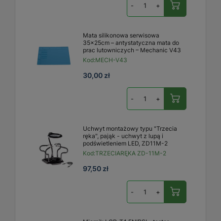
-
+
Mata silikonowa serwisowa
35x25cm – antystatyczna mata do
prac lutowniczych – Mechanic V43
Kod:
MECH-V43
30,00 zł
-
+
Uchwyt montażowy typu "Trzecia
ręka", pająk - uchwyt z lupą i
podświetleniem LED, ZD11M-2
Kod:
TRZECIARĘKA ZD-11M-2
97,50 zł
-
+