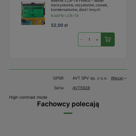
Miernik LCR-T4 FNIRSI - tester
tranzystorów, rezystorów, cewek,
kondensatorów, diod i innych
Kod:
FN-LCR-T4
52,00 zł
-
+
GPSR
AVT SPV sp. z o.o.
Więcej
Seria
AVT5928
High-contrast mode
Fachowcy polecają