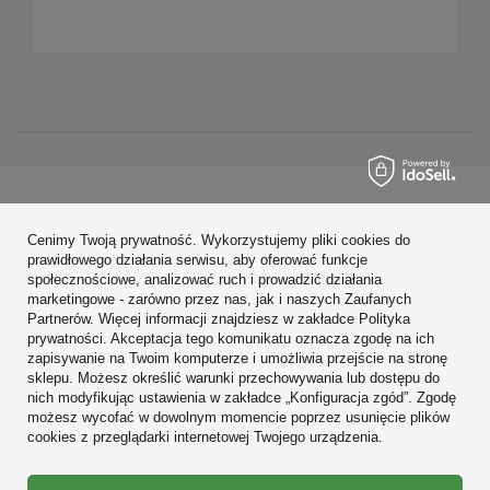
Zamówienia
Cenimy Twoją prywatność. Wykorzystujemy pliki cookies do
Konto
prawidłowego działania serwisu, aby oferować funkcje
społecznościowe, analizować ruch i prowadzić działania
Regulaminy
marketingowe - zarówno przez nas, jak i naszych Zaufanych
Partnerów. Więcej informacji znajdziesz w zakładce Polityka
Zobacz również
prywatności. Akceptacja tego komunikatu oznacza zgodę na ich
zapisywanie na Twoim komputerze i umożliwia przejście na stronę
sklepu. Możesz określić warunki przechowywania lub dostępu do
W sklepie prezentujemy ceny brutto (z VAT).
nich modyfikując ustawienia w zakładce „Konfiguracja zgód”. Zgodę
możesz wycofać w dowolnym momencie poprzez usunięcie plików
cookies z przeglądarki internetowej Twojego urządzenia.