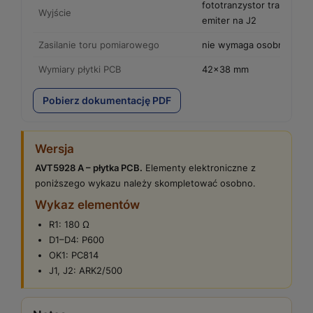
fototranzystor transoptor
Wyjście
emiter na J2
Zasilanie toru pomiarowego
nie wymaga osobnego zas
Wymiary płytki PCB
42×38 mm
Pobierz dokumentację PDF
Wersja
AVT5928 A – płytka PCB.
Elementy elektroniczne z
poniższego wykazu należy skompletować osobno.
Wykaz elementów
R1: 180 Ω
D1–D4: P600
OK1: PC814
J1, J2: ARK2/500