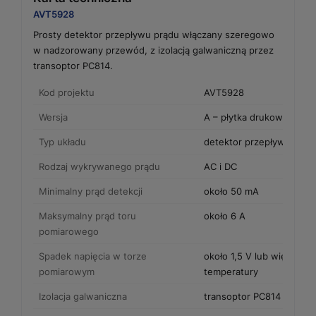
AVT5928
Prosty detektor przepływu prądu włączany szeregowo
w nadzorowany przewód, z izolacją galwaniczną przez
transoptor PC814.
Kod projektu
AVT5928
Wersja
A – płytka drukowana PC
Typ układu
detektor przepływu prąd
Rodzaj wykrywanego prądu
AC i DC
Minimalny prąd detekcji
około 50 mA
Maksymalny prąd toru
około 6 A
pomiarowego
Spadek napięcia w torze
około 1,5 V lub więcej, za
pomiarowym
temperatury
Izolacja galwaniczna
transoptor PC814