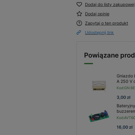
Dodaj do listy zakupowej
Dodaj opinię
Zapytaj o ten produkt
Udostępnij link
Powiązane prod
Gniazdo 
A 250 V 
Kod:
GN BE
3,00 zł
Bateryjny
buzzerem
Kod:
AVT60
16,00 zł