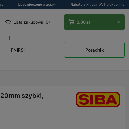
ia!
Ubezpieczone
przesyłki
Rabaty
z
klubem AVT elektronika
Lista zakupowa (0)
0,00 zł
T
Poradnik
FNIRSI
x20mm szybki,