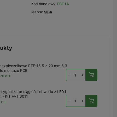
Kod handlowy:
FSF 1A
Marka:
SIBA
ukty
bezpiecznikowe PTF-15 5 × 20 mm 6,3
do montażu PCB
-
+
ZP PTF
 sygnalizator ciągłości obwodu z LED i
 - KIT AVT 6011
-
+
11 B