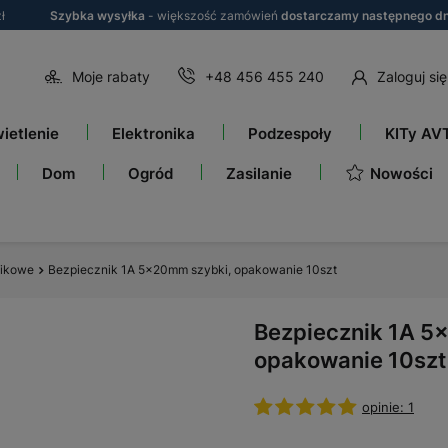
ł
Szybka wysyłka
- większość zamówień
dostarczamy następnego dn
Moje rabaty
+48 456 455 240
Zaloguj się
ietlenie
Elektronika
Podzespoły
KITy AV
Nowości
Dom
Ogród
Zasilanie
pikowe
Bezpiecznik 1A 5x20mm szybki, opakowanie 10szt
Bezpiecznik 1A 5
opakowanie 10szt
opinie: 1