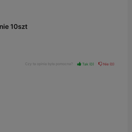
nie 10szt
Czy ta opinia była pomocna?
Tak
0
Nie
0