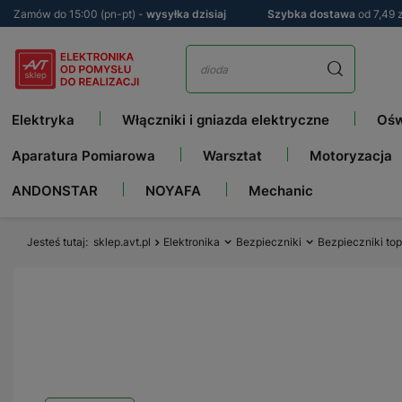
Zamów do 15:00 (pn-pt) -
wysyłka dzisiaj
Szybka dostawa
od 7,49 z
Elektryka
Włączniki i gniazda elektryczne
Ośw
Aparatura Pomiarowa
Warsztat
Motoryzacja
ANDONSTAR
NOYAFA
Mechanic
Jesteś tutaj
sklep.avt.pl
Elektronika
Bezpieczniki
Bezpieczniki to