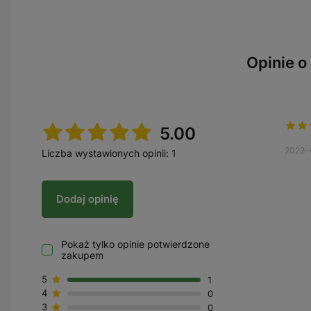
Opinie o
5.00
2023-
Liczba wystawionych opinii: 1
Dodaj opinię
Pokaż tylko opinie potwierdzone
zakupem
5
1
4
0
3
0