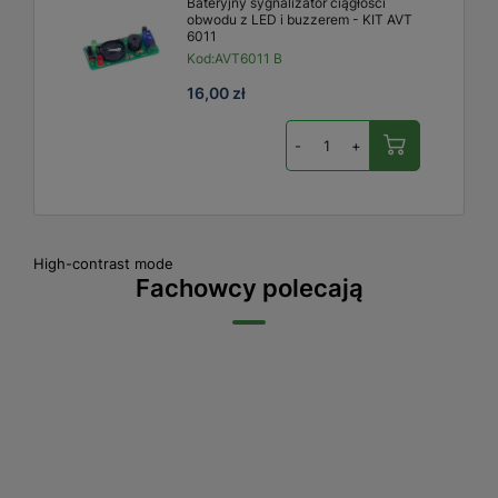
Bateryjny sygnalizator ciągłości
obwodu z LED i buzzerem - KIT AVT
6011
Kod:
AVT6011 B
16,00 zł
-
+
High-contrast mode
Fachowcy polecają