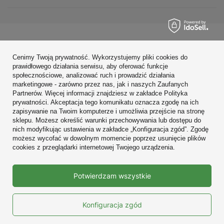
Zamówienia
Cenimy Twoją prywatność. Wykorzystujemy pliki cookies do
Konto
prawidłowego działania serwisu, aby oferować funkcje
społecznościowe, analizować ruch i prowadzić działania
Regulaminy
marketingowe - zarówno przez nas, jak i naszych Zaufanych
Partnerów. Więcej informacji znajdziesz w zakładce Polityka
Zobacz również
prywatności. Akceptacja tego komunikatu oznacza zgodę na ich
zapisywanie na Twoim komputerze i umożliwia przejście na stronę
sklepu. Możesz określić warunki przechowywania lub dostępu do
W sklepie prezentujemy ceny brutto (z VAT).
nich modyfikując ustawienia w zakładce „Konfiguracja zgód”. Zgodę
możesz wycofać w dowolnym momencie poprzez usunięcie plików
cookies z przeglądarki internetowej Twojego urządzenia.
Prawdziwe
Potwierdzam wszystkie
opinie klientów
4.9
/ 5.0
10687 opinii
Konfiguracja zgód