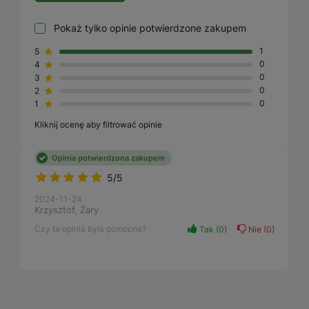
Pokaż tylko opinie potwierdzone zakupem
5
1
4
0
3
0
2
0
1
0
Kliknij ocenę aby filtrować opinie
Opinia potwierdzona zakupem
5/5
2024-11-24
Krzysztof, Żary
Czy ta opinia była pomocna?
Tak
0
Nie
0