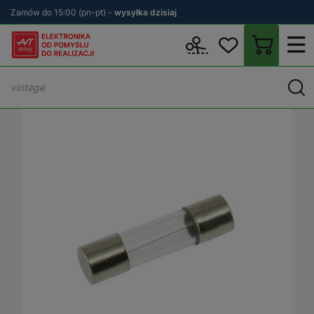
Zamów do 15:00 (pn-pt) -
wysyłka dzisiaj
Wstecz
sklep.avt.pl
Elektronika
Bezpieczniki
Bezpieczniki t