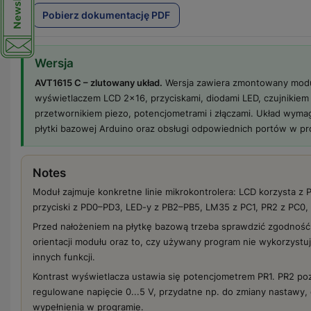
Pobierz dokumentację PDF
Wersja
AVT1615 C – zlutowany układ.
Wersja zawiera zmontowany modu
wyświetlaczem LCD 2×16, przyciskami, diodami LED, czujnikie
przetwornikiem piezo, potencjometrami i złączami. Układ wyma
płytki bazowej Arduino oraz obsługi odpowiednich portów w pr
Notes
Moduł zajmuje konkretne linie mikrokontrolera: LCD korzysta z
przyciski z PD0–PD3, LED-y z PB2–PB5, LM35 z PC1, PR2 z PC0, 
Przed nałożeniem na płytkę bazową trzeba sprawdzić zgodność
orientacji modułu oraz to, czy używany program nie wykorzyst
innych funkcji.
Kontrast wyświetlacza ustawia się potencjometrem PR1. PR2 p
regulowane napięcie 0...5 V, przydatne np. do zmiany nastawy, 
wypełnienia w programie.