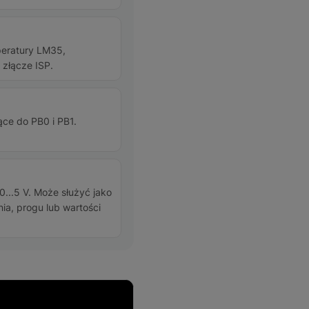
peratury LM35,
 złącze ISP.
ące do PB0 i PB1.
...5 V. Może służyć jako
ia, progu lub wartości