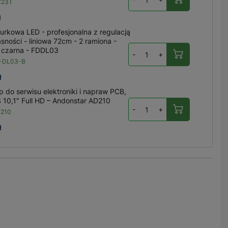
C23T
ł
urkowa LED - profesjonalna z regulacją
asności - liniowa 72cm - 2 ramiona -
 czarna - FDDL03
-
+
-DL03-B
ł
 do serwisu elektroniki i napraw PCB,
S 10,1″ Full HD – Andonstar AD210
-
+
D210
ł