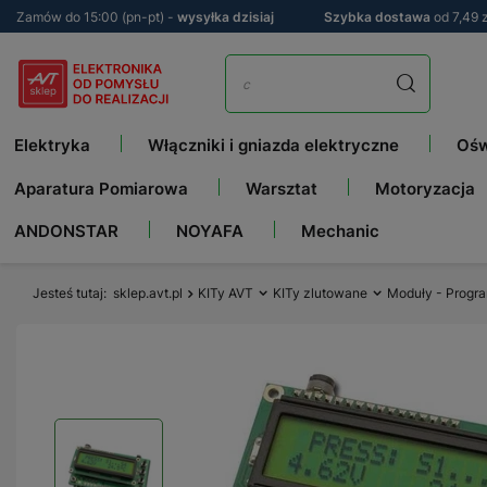
Zamów do 15:00 (pn-pt) -
wysyłka dzisiaj
Szybka dostawa
od 7,49 z
Elektryka
Włączniki i gniazda elektryczne
Ośw
Aparatura Pomiarowa
Warsztat
Motoryzacja
ANDONSTAR
NOYAFA
Mechanic
Jesteś tutaj
sklep.avt.pl
KITy AVT
KITy zlutowane
Moduły - Progr