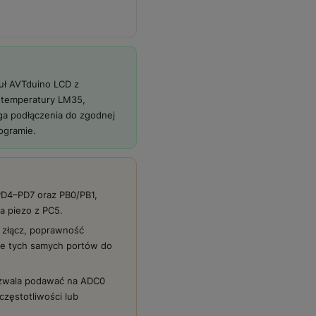
ł AVTduino LCD z
m temperatury LM35,
ga podłączenia do zgodnej
ogramie.
 PD4–PD7 oraz PB0/PB1,
a piezo z PC5.
 złącz, poprawność
uje tych samych portów do
ozwala podawać na ADC0
częstotliwości lub