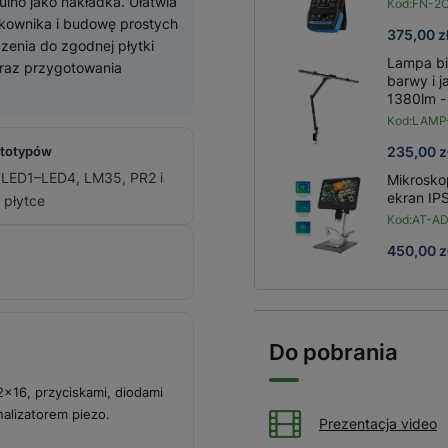
ino jako nakładka. Ułatwia
Kod:
FN-2
tkownika i budowę prostych
375,00 z
enia do zgodnej płytki
Lampa bi
oraz przygotowania
barwy i j
1380lm -
Kod:
LAMP
235,00 z
ototypów
 LED1–LED4, LM35, PR2 i
Mikroskop
ekran IP
 płytce
Kod:
AT-A
450,00 z
Do pobrania
×16, przyciskami, diodami
alizatorem piezo.
Prezentacja video