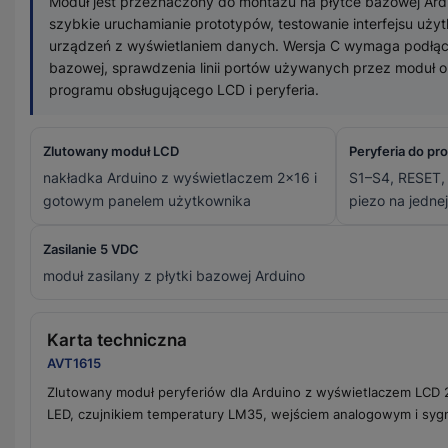
Moduł jest przeznaczony do montażu na płytce bazowej Ardu
szybkie uruchamianie prototypów, testowanie interfejsu uży
urządzeń z wyświetlaniem danych. Wersja C wymaga podłącz
bazowej, sprawdzenia linii portów używanych przez moduł 
programu obsługującego LCD i peryferia.
Zlutowany moduł LCD
Peryferia do pr
nakładka Arduino z wyświetlaczem 2×16 i
S1–S4, RESET,
gotowym panelem użytkownika
piezo na jednej
Zasilanie 5 VDC
moduł zasilany z płytki bazowej Arduino
Karta techniczna
AVT1615
Zlutowany moduł peryferiów dla Arduino z wyświetlaczem LCD 2
LED, czujnikiem temperatury LM35, wejściem analogowym i sygn