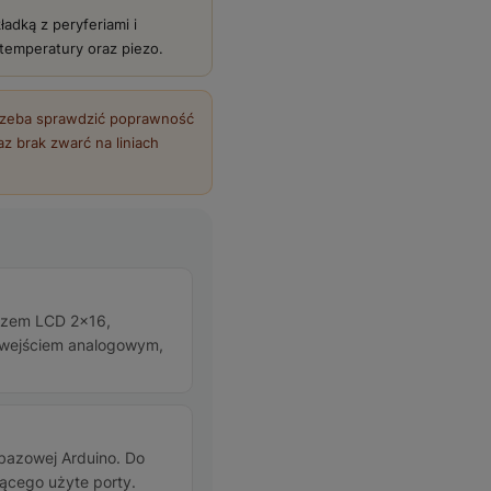
adką z peryferiami i
temperatury oraz piezo.
rzeba sprawdzić poprawność
z brak zwarć na liniach
czem LCD 2×16,
 wejściem analogowym,
 bazowej Arduino. Do
ącego użyte porty.