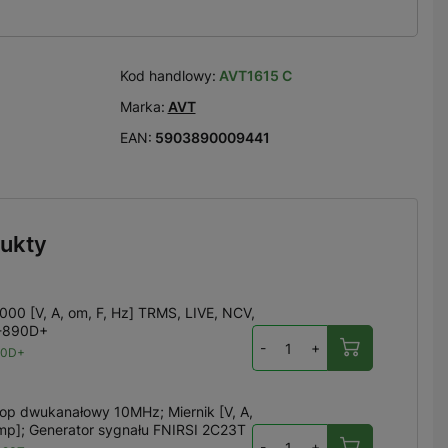
Kod handlowy:
AVT1615 C
Marka:
AVT
EAN:
5903890009441
ukty
000 [V, A, om, F, Hz] TRMS, LIVE, NCV,
T-890D+
-
+
90D+
op dwukanałowy 10MHz; Miernik [V, A,
emp]; Generator sygnału FNIRSI 2C23T
-
+