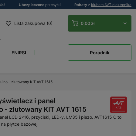
ia!
Ubezpieczone
przesyłki
Rabaty
z
klubem AVT elektronika
Lista zakupowa (0)
0,00 zł
T
Poradnik
FNIRSI
duino - zlutowany KIT AVT 1615
świetlacz i panel
o - zlutowany KIT AVT 1615
nel LCD 2×16, przyciski, LED-y, LM35 i piezo. AVT1615 C to
na płytce bazowej.