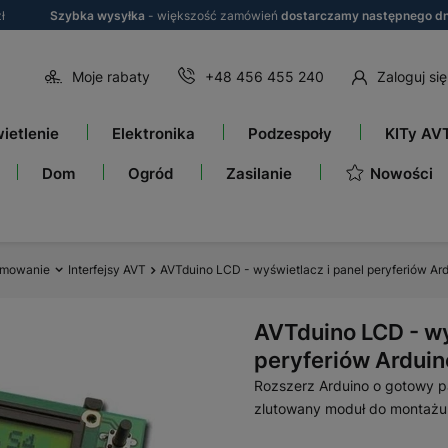
ł
Szybka wysyłka
- większość zamówień
dostarczamy następnego dn
Moje rabaty
+48 456 455 240
Zaloguj się
ietlenie
Elektronika
Podzespoły
KITy AV
Nowości
Dom
Ogród
Zasilanie
amowanie
Interfejsy AVT
AVTduino LCD - wyświetlacz i panel peryferiów Ar
AVTduino LCD - wy
peryferiów Arduin
Rozszerz Arduino o gotowy pa
zlutowany moduł do montażu 