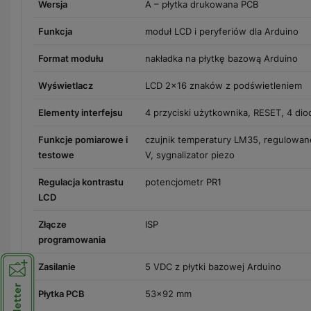
Wersja
A – płytka drukowana PCB
Funkcja
moduł LCD i peryferiów dla Arduino
Format modułu
nakładka na płytkę bazową Arduino
Wyświetlacz
LCD 2×16 znaków z podświetleniem
Elementy interfejsu
4 przyciski użytkownika, RESET, 4 di
Funkcje pomiarowe i
czujnik temperatury LM35, regulowan
testowe
V, sygnalizator piezo
Regulacja kontrastu
potencjometr PR1
LCD
Złącze
ISP
programowania
Zasilanie
5 VDC z płytki bazowej Arduino
Płytka PCB
53×92 mm