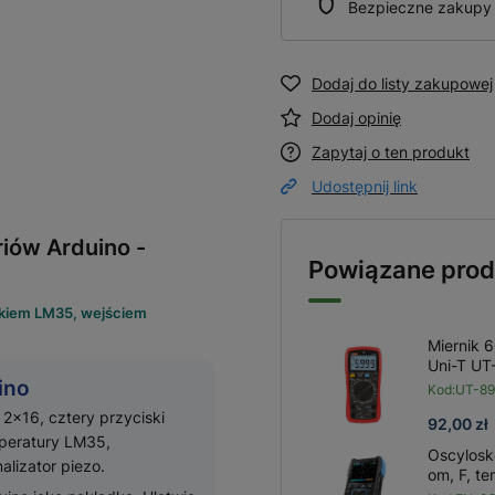
Bezpieczne zakupy
Dodaj do listy zakupowej
Dodaj opinię
Zapytaj o ten produkt
Udostępnij link
riów Arduino -
Powiązane prod
nikiem LM35, wejściem
Miernik 6
Uni-T U
ino
Kod:
UT-8
2×16, cztery przyciski
92,00 zł
mperatury LM35,
Oscylosk
lizator piezo.
om, F, t