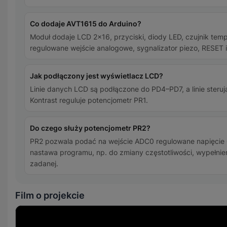
Co dodaje AVT1615 do Arduino?
Moduł dodaje LCD 2×16, przyciski, diody LED, czujnik tem
regulowane wejście analogowe, sygnalizator piezo, RESET i
Jak podłączony jest wyświetlacz LCD?
Linie danych LCD są podłączone do PD4–PD7, a linie steruj
Kontrast reguluje potencjometr PR1.
Do czego służy potencjometr PR2?
PR2 pozwala podać na wejście ADC0 regulowane napięcie 0
nastawa programu, np. do zmiany częstotliwości, wypełnien
zadanej.
Film o projekcie