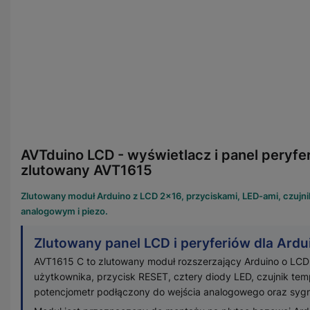
AVTduino LCD - wyświetlacz i panel peryfe
zlutowany AVT1615
Zlutowany moduł Arduino z LCD 2×16, przyciskami, LED-ami, czuj
analogowym i piezo.
Zlutowany panel LCD i peryferiów dla Ardu
AVT1615 C to zlutowany moduł rozszerzający Arduino o LCD 
użytkownika, przycisk RESET, cztery diody LED, czujnik te
potencjometr podłączony do wejścia analogowego oraz sygna