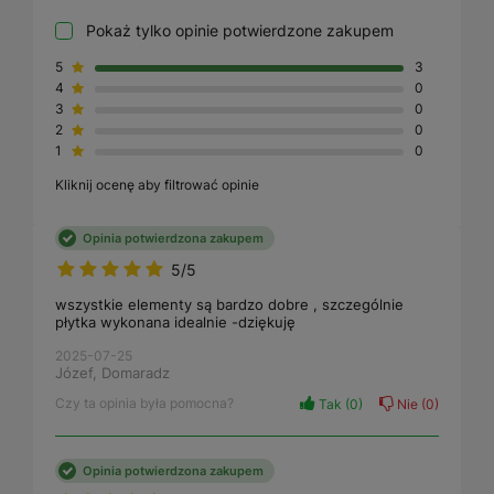
Pokaż tylko opinie potwierdzone zakupem
5
3
4
0
3
0
2
0
1
0
Kliknij ocenę aby filtrować opinie
Opinia potwierdzona zakupem
5/5
wszystkie elementy są bardzo dobre , szczególnie
płytka wykonana idealnie -dziękuję
2025-07-25
Józef, Domaradz
Czy ta opinia była pomocna?
Tak
0
Nie
0
Opinia potwierdzona zakupem