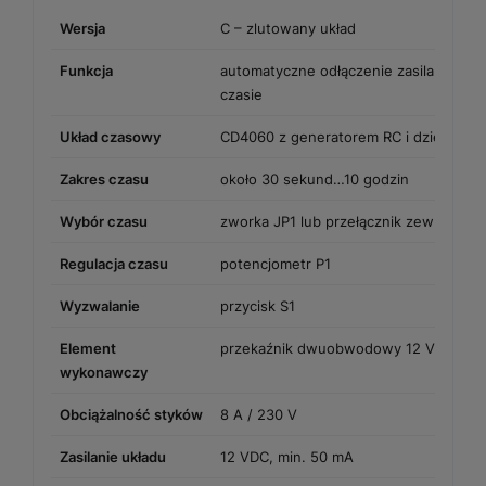
Wersja
C – zlutowany układ
Funkcja
automatyczne odłączenie zasilania po
czasie
Układ czasowy
CD4060 z generatorem RC i dzielnikami
Zakres czasu
około 30 sekund…10 godzin
Wybór czasu
zworka JP1 lub przełącznik zewnętrzny
Regulacja czasu
potencjometr P1
Wyzwalanie
przycisk S1
Element
przekaźnik dwuobwodowy 12 V
wykonawczy
Obciążalność styków
8 A / 230 V
Zasilanie układu
12 VDC, min. 50 mA