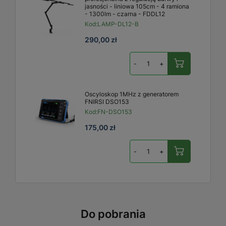
jasności - liniowa 105cm - 4 ramiona
- 1300lm - czarna - FDDL12
Kod:
LAMP-DL12-B
290,00 zł
-
+
Oscyloskop 1MHz z generatorem
FNIRSI DSO153
Kod:
FN-DSO153
175,00 zł
-
+
Do pobrania