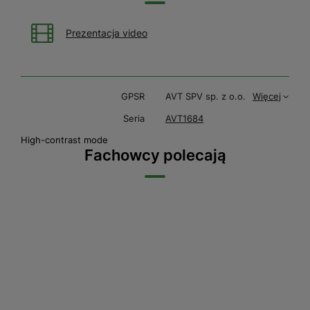
Prezentacja video
GPSR
AVT SPV sp. z o.o.
Więcej
Seria
AVT1684
High-contrast mode
Fachowcy polecają