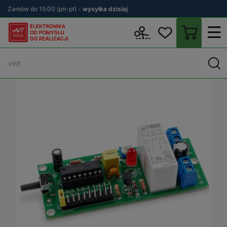
Zamów do 15:00 (pn-pt) -
wysyłka dzisiaj
Wstecz
sklep.avt.pl
KITy AVT
KITy zlutowane
Moduły - Stero