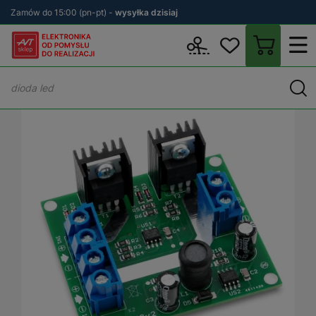
Zamów do 15:00 (pn-pt) -
wysyłka dzisiaj
Wstecz
sklep.avt.pl
KITy AVT
Zestawy DIY
Zasilanie i ładowa