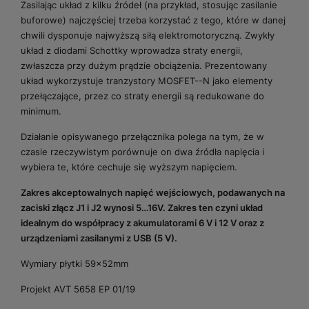
Zasilając układ z kilku źródeł (na przykład, stosując zasilanie
buforowe) najczęściej trzeba korzystać z tego, które w danej
chwili dysponuje najwyższą siłą elektromotoryczną. Zwykły
układ z diodami Schottky wprowadza straty energii,
zwłaszcza przy dużym prądzie obciążenia. Prezentowany
układ wykorzystuje tranzystory MOSFET--N jako elementy
przełączające, przez co straty energii są redukowane do
minimum.
Działanie opisywanego przełącznika polega na tym, że w
czasie rzeczywistym porównuje on dwa źródła napięcia i
wybiera te, które cechuje się wyższym napięciem.
Zakres akceptowalnych napięć wejściowych, podawanych na
zaciski złącz J1 i J2 wynosi 5…16V. Zakres ten czyni układ
idealnym do współpracy z akumulatorami 6 V i 12 V oraz z
urządzeniami zasilanymi z USB (5 V).
Wymiary płytki 59x52mm
Projekt AVT 5658 EP 01/19