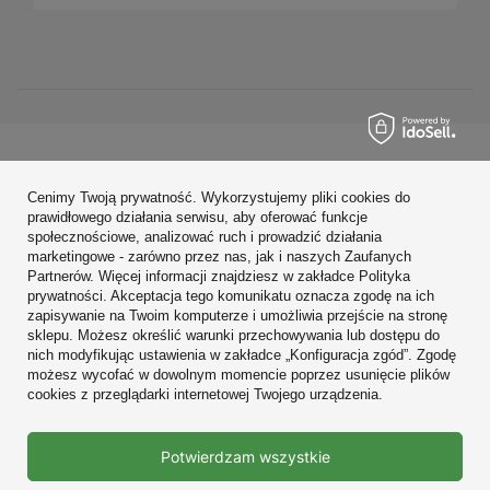
Zamówienia
Cenimy Twoją prywatność. Wykorzystujemy pliki cookies do
Konto
prawidłowego działania serwisu, aby oferować funkcje
społecznościowe, analizować ruch i prowadzić działania
Regulaminy
marketingowe - zarówno przez nas, jak i naszych Zaufanych
Partnerów. Więcej informacji znajdziesz w zakładce Polityka
Zobacz również
prywatności. Akceptacja tego komunikatu oznacza zgodę na ich
zapisywanie na Twoim komputerze i umożliwia przejście na stronę
sklepu. Możesz określić warunki przechowywania lub dostępu do
W sklepie prezentujemy ceny brutto (z VAT).
nich modyfikując ustawienia w zakładce „Konfiguracja zgód”. Zgodę
możesz wycofać w dowolnym momencie poprzez usunięcie plików
cookies z przeglądarki internetowej Twojego urządzenia.
Prawdziwe
Potwierdzam wszystkie
opinie klientów
4.9
/ 5.0