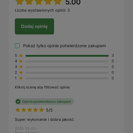
5.00
Liczba wystawionych opinii: 3
Dodaj opinię
Pokaż tylko opinie potwierdzone zakupem
5
3
4
0
3
0
2
0
1
0
Kliknij ocenę aby filtrować opinie
Opinia potwierdzona zakupem
5/5
Super wykonanie i dobra jakość.
2025-10-03
Piotr, Majdan