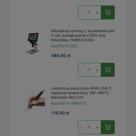
-
+
Mikroskop cyfrowy z wyświetlaczem
7 cali, powiększenie x1200, tryb
foto/video, FNIRSI G1200
Kod:
FN-G1200
489,00 zł
-
+
Lutownica precyzyjna 40W, USB-C,
regulacja temperatury 180-480°C,
Mechanic Mini 210
Kod:
MECH-MINI210
119,00 zł
-
+