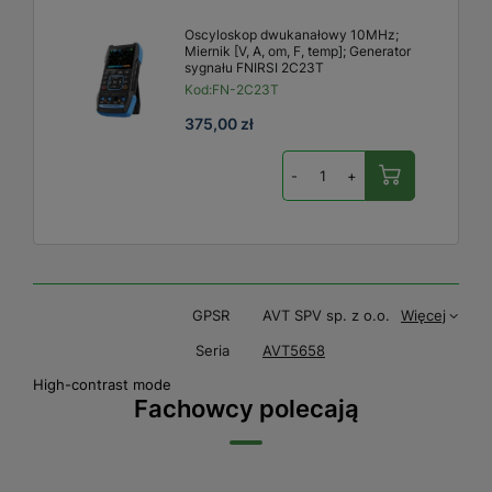
Oscyloskop dwukanałowy 10MHz;
Miernik [V, A, om, F, temp]; Generator
sygnału FNIRSI 2C23T
Kod:
FN-2C23T
375,00 zł
-
+
GPSR
AVT SPV sp. z o.o.
Więcej
Seria
AVT5658
High-contrast mode
Fachowcy polecają