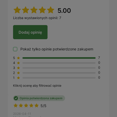
5.00
Liczba wystawionych opinii: 7
Dodaj opinię
Pokaż tylko opinie potwierdzone zakupem
5
7
4
0
3
0
2
0
1
0
Kliknij ocenę aby filtrować opinie
Opinia potwierdzona zakupem
5/5
2026-04-11