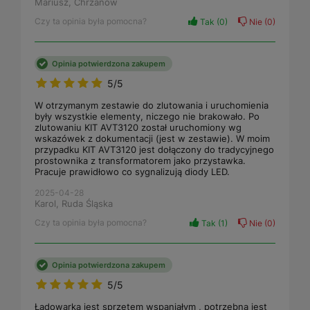
Mariusz, Chrzanów
Czy ta opinia była pomocna?
Tak
0
Nie
0
Opinia potwierdzona zakupem
5/5
W otrzymanym zestawie do zlutowania i uruchomienia
były wszystkie elementy, niczego nie brakowało. Po
zlutowaniu KIT AVT3120 został uruchomiony wg
wskazówek z dokumentacji (jest w zestawie). W moim
przypadku KIT AVT3120 jest dołączony do tradycyjnego
prostownika z transformatorem jako przystawka.
Pracuje prawidłowo co sygnalizują diody LED.
2025-04-28
Karol, Ruda Śląska
Czy ta opinia była pomocna?
Tak
1
Nie
0
Opinia potwierdzona zakupem
5/5
Ładowarka jest sprzętem wspaniałym , potrzebna jest