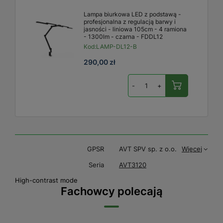
Lampa biurkowa LED z podstawą -
profesjonalna z regulacją barwy i
jasności - liniowa 105cm - 4 ramiona
- 1300lm - czarna - FDDL12
Kod:
LAMP-DL12-B
290,00 zł
-
+
GPSR
AVT SPV sp. z o.o.
Więcej
Seria
AVT3120
High-contrast mode
Fachowcy polecają