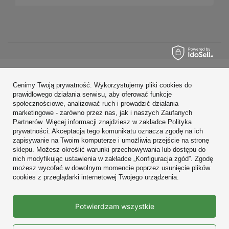
Zamówienia
Cenimy Twoją prywatność. Wykorzystujemy pliki cookies do
prawidłowego działania serwisu, aby oferować funkcje
Konto
społecznościowe, analizować ruch i prowadzić działania
marketingowe - zarówno przez nas, jak i naszych Zaufanych
Regulaminy
Partnerów. Więcej informacji znajdziesz w zakładce Polityka
prywatności. Akceptacja tego komunikatu oznacza zgodę na ich
Zobacz również
zapisywanie na Twoim komputerze i umożliwia przejście na stronę
sklepu. Możesz określić warunki przechowywania lub dostępu do
nich modyfikując ustawienia w zakładce „Konfiguracja zgód”. Zgodę
W sklepie prezentujemy ceny brutto (z VAT).
możesz wycofać w dowolnym momencie poprzez usunięcie plików
cookies z przeglądarki internetowej Twojego urządzenia.
Prawdziwe
Potwierdzam wszystkie
opinie klientów
4.9
/ 5.0