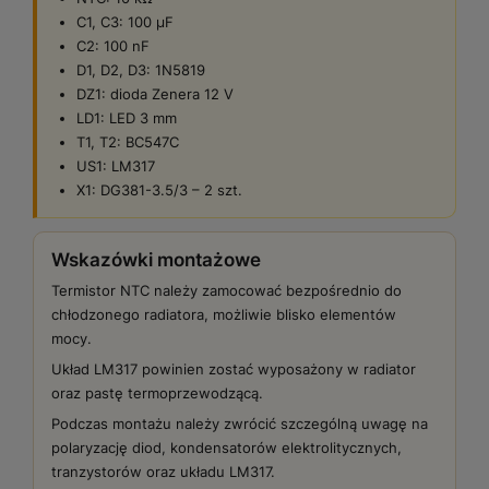
C1, C3: 100 µF
C2: 100 nF
D1, D2, D3: 1N5819
DZ1: dioda Zenera 12 V
LD1: LED 3 mm
T1, T2: BC547C
US1: LM317
X1: DG381-3.5/3 – 2 szt.
Wskazówki montażowe
Termistor NTC należy zamocować bezpośrednio do
chłodzonego radiatora, możliwie blisko elementów
mocy.
Układ LM317 powinien zostać wyposażony w radiator
oraz pastę termoprzewodzącą.
Podczas montażu należy zwrócić szczególną uwagę na
polaryzację diod, kondensatorów elektrolitycznych,
tranzystorów oraz układu LM317.