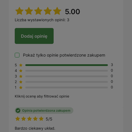
5.00
Liczba wystawionych opinii: 3
Dodaj opinię
Pokaż tylko opinie potwierdzone zakupem
5
3
4
0
3
0
2
0
1
0
Kliknij ocenę aby filtrować opinie
Opinia potwierdzona zakupem
5/5
Bardzo ciekawy układ.