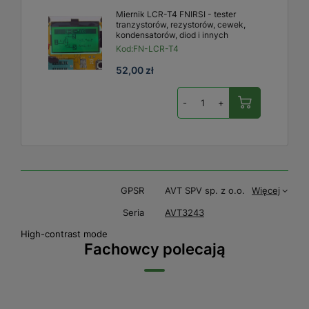
Miernik LCR-T4 FNIRSI - tester
tranzystorów, rezystorów, cewek,
kondensatorów, diod i innych
Kod:
FN-LCR-T4
52,00 zł
-
+
GPSR
AVT SPV sp. z o.o.
Więcej
Seria
AVT3243
High-contrast mode
Fachowcy polecają