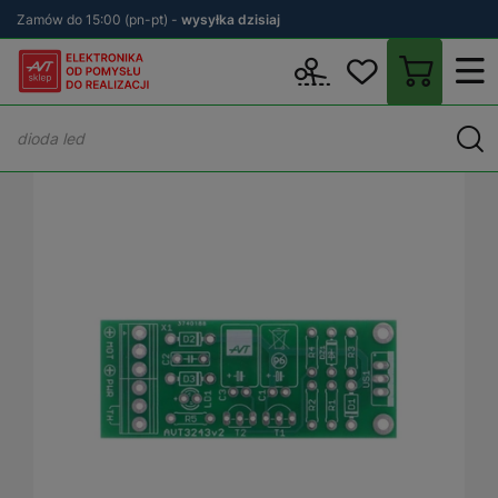
Zamów do 15:00 (pn-pt) -
wysyłka dzisiaj
Wstecz
sklep.avt.pl
KITy AVT
Płytki drukowane (PCB)
PCB - 