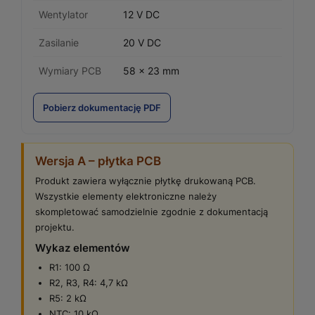
Wentylator
12 V DC
Zasilanie
20 V DC
Wymiary PCB
58 × 23 mm
Pobierz dokumentację PDF
Wersja A – płytka PCB
Produkt zawiera wyłącznie płytkę drukowaną PCB.
Wszystkie elementy elektroniczne należy
skompletować samodzielnie zgodnie z dokumentacją
projektu.
Wykaz elementów
R1: 100 Ω
R2, R3, R4: 4,7 kΩ
R5: 2 kΩ
NTC: 10 kΩ