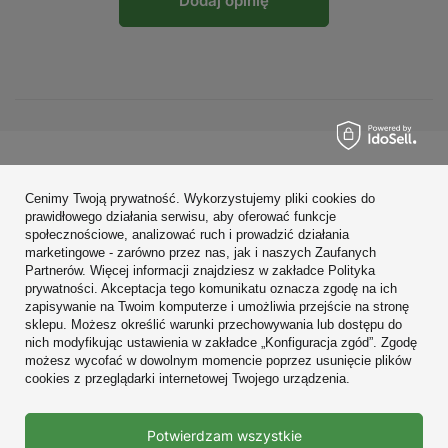
Dodaj opinię
Zamówienia
Cenimy Twoją prywatność. Wykorzystujemy pliki cookies do
Konto
prawidłowego działania serwisu, aby oferować funkcje
społecznościowe, analizować ruch i prowadzić działania
Regulaminy
marketingowe - zarówno przez nas, jak i naszych Zaufanych
Partnerów. Więcej informacji znajdziesz w zakładce Polityka
Zobacz również
prywatności. Akceptacja tego komunikatu oznacza zgodę na ich
zapisywanie na Twoim komputerze i umożliwia przejście na stronę
sklepu. Możesz określić warunki przechowywania lub dostępu do
W sklepie prezentujemy ceny brutto (z VAT).
nich modyfikując ustawienia w zakładce „Konfiguracja zgód”. Zgodę
możesz wycofać w dowolnym momencie poprzez usunięcie plików
cookies z przeglądarki internetowej Twojego urządzenia.
Prawdziwe
Potwierdzam wszystkie
opinie klientów