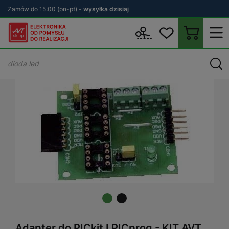
Zamów do 15:00 (pn-pt) -
wysyłka dzisiaj
Wstecz
sklep.avt.pl
KITy AVT
Zestawy DIY
Programowanie
Adapter do PICkit I PICprog - KIT AVT