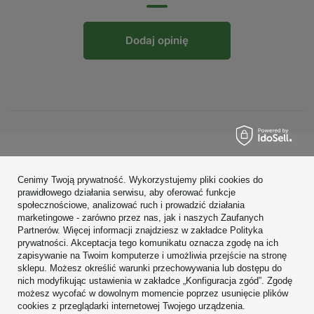
Dodaj opinię
Zamówienia
Cenimy Twoją prywatność. Wykorzystujemy pliki cookies do
Konto
prawidłowego działania serwisu, aby oferować funkcje
społecznościowe, analizować ruch i prowadzić działania
Regulaminy
marketingowe - zarówno przez nas, jak i naszych Zaufanych
Partnerów. Więcej informacji znajdziesz w zakładce Polityka
Zobacz również
prywatności. Akceptacja tego komunikatu oznacza zgodę na ich
zapisywanie na Twoim komputerze i umożliwia przejście na stronę
sklepu. Możesz określić warunki przechowywania lub dostępu do
W sklepie prezentujemy ceny brutto (z VAT).
nich modyfikując ustawienia w zakładce „Konfiguracja zgód”. Zgodę
możesz wycofać w dowolnym momencie poprzez usunięcie plików
cookies z przeglądarki internetowej Twojego urządzenia.