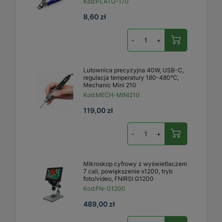
Kod:
PLATO-170
8,60 zł
-
+
Lutownica precyzyjna 40W, USB-C,
regulacja temperatury 180-480°C,
Mechanic Mini 210
Kod:
MECH-MINI210
119,00 zł
-
+
Mikroskop cyfrowy z wyświetlaczem
7 cali, powiększenie x1200, tryb
foto/video, FNIRSI G1200
Kod:
FN-G1200
489,00 zł