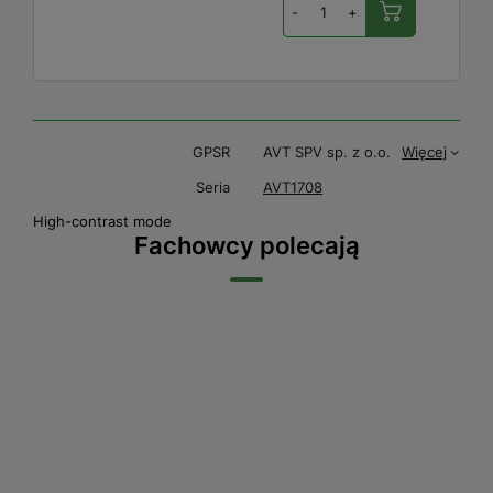
-
+
GPSR
AVT SPV sp. z o.o.
Więcej
Seria
AVT1708
High-contrast mode
Fachowcy polecają