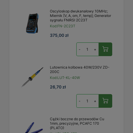
Oscyloskop dwukanałowy 10MHz;
Miernik [V, A, om, F, temp]; Generator
sygnału FNIRSI 2C23T
Kod:
FN-2C23T
375,00 zł
-
+
Lutownica kolbowa 40W/230V ZD-
200C
Kod:
LUT-KL-40W
26,70 zł
-
+
Cążki boczne do przewodów Cu
1mm, precyzyjne, PCAFC 170
(PLATO)