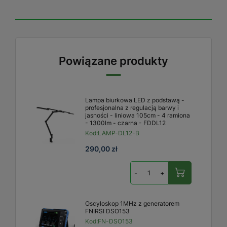
Powiązane produkty
Lampa biurkowa LED z podstawą -
profesjonalna z regulacją barwy i
jasności - liniowa 105cm - 4 ramiona
- 1300lm - czarna - FDDL12
Kod:
LAMP-DL12-B
290,00 zł
-
+
Oscyloskop 1MHz z generatorem
FNIRSI DSO153
Kod:
FN-DSO153