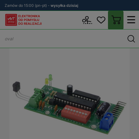
Zamów do 15:00 (pn-pt) -
wysyłka dzisiaj
Wstecz
sklep.avt.pl
KITy AVT
KITy zlutowane
Moduły - Stero