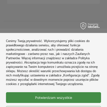
Zamówienia
Cenimy Twoją prywatność. Wykorzystujemy pliki cookies do
prawidłowego działania serwisu, aby oferować funkcje
Konto
społecznościowe, analizować ruch i prowadzić działania
marketingowe - zarówno przez nas, jak i naszych Zaufanych
Regulaminy
Partnerów. Więcej informacji znajdziesz w zakładce Polityka
prywatności. Akceptacja tego komunikatu oznacza zgodę na ich
Zobacz również
zapisywanie na Twoim komputerze i umożliwia przejście na stronę
sklepu. Możesz określić warunki przechowywania lub dostępu do
nich modyfikując ustawienia w zakładce „Konfiguracja zgód”. Zgodę
W sklepie prezentujemy ceny brutto (z VAT).
możesz wycofać w dowolnym momencie poprzez usunięcie plików
cookies z przeglądarki internetowej Twojego urządzenia.
Prawdziwe
Potwierdzam wszystkie
opinie klientów
4.9
/ 5.0