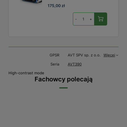
175,00 zł
-
+
GPSR
AVT SPV sp. z o.o.
Więcej
Seria
AVT390
High-contrast mode
Fachowcy polecają